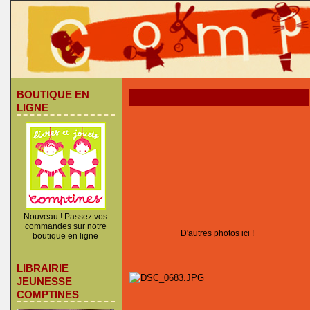
BOUTIQUE EN
LIGNE
Nouveau ! Passez vos
commandes sur notre
D'autres photos ici !
boutique en ligne
LIBRAIRIE
JEUNESSE
COMPTINES