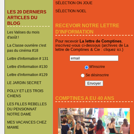
SÉLECTION ON JOUE
SÉLECTION NOEL
LES 20 DERNIERS
ARTICLES DU
BLOG
RECEVOIR NOTRE LETTRE
D'INFORMATION
Les Valises du mois
d'août !
Pour recevoir
La lettre de Comptines
,
inscrivez-vous ci-dessous (archives de La
La Classe ouvrière c'est
lettre de Comptines & Cie :
cliquez ici
.)
pas du cinéma #18
Lettre d'information # 131
M'inscrire
Lettre d'information #130
Lettre d'information #129
Se désinscrire
LE JARDIN SECRET
POLLY ET LES TROIS
CHIENS
COMPTINES A EU 40 ANS
LES FILLES REBELLES
DU PENSIONNAT
NOTRE DAME
MES VACANCES CHEZ
MAMIE