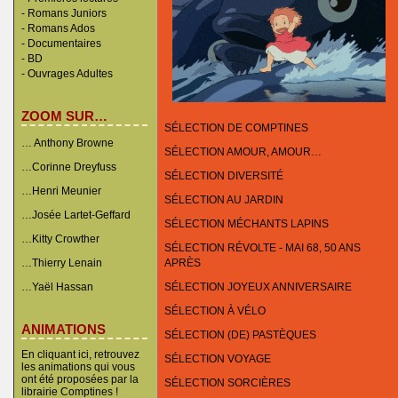
-
Romans Juniors
-
Romans Ados
-
Documentaires
- BD
-
Ouvrages Adultes
ZOOM SUR…
SÉLECTION DE COMPTINES
… Anthony Browne
SÉLECTION AMOUR, AMOUR…
…Corinne Dreyfuss
SÉLECTION DIVERSITÉ
…Henri Meunier
SÉLECTION AU JARDIN
…Josée Lartet-Geffard
SÉLECTION MÉCHANTS LAPINS
…Kitty Crowther
SÉLECTION RÉVOLTE - MAI 68, 50 ANS
…Thierry Lenain
APRÈS
…Yaël Hassan
SÉLECTION JOYEUX ANNIVERSAIRE
SÉLECTION À VÉLO
ANIMATIONS
SÉLECTION (DE) PASTÈQUES
En cliquant ici, retrouvez
SÉLECTION VOYAGE
les animations qui vous
ont été proposées par la
SÉLECTION SORCIÈRES
librairie Comptines !