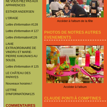
NE VOUS FIEZ PAS AUX
APPARENCES
ESTHER ANDERSEN
L'ORAGE
Accéder à l'album de la fête
Lettre d'information #128
Lettre d'information # 127
PHOTOS DE NOTRES AUTRES
EVENEMENTS
Lettre d'information#126
LAVIE
EXTRAORDINAIRE DE
VINDRU ET MARIE-
PIERRE KAKUNAKS AU
SOLEIL
Lettre d'information # 125
LE CHÂTEAU DES
PAPAYES
Nouveaux horaires !
Accéder à l'album
LETTRE
D'INFORMATION#125
CLAUDE PONTI À COMPTINES
COMMENTAIRES