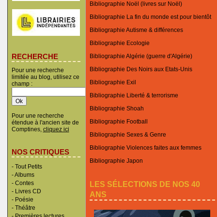
Bibliographie Noël (livres sur Noël)
Bibliographie La fin du monde est pour bientôt
Bibliographie Autisme & différences
Bibliographie Ecologie
RECHERCHE
Bibliographie Algérie (guerre d'Algérie)
Bibliographie Des Noirs aux Etats-Unis
Pour une recherche
limitée au blog, utilisez ce
Bibliographie Exil
champ :
Bibliographie Liberté & terrorisme
Bibliographie Shoah
Pour une recherche
Bibliographie Football
étendue à l'ancien site de
Comptines,
cliquez ici
Bibliographie Sexes & Genre
Bibliographie Violences faites aux femmes
NOS CRITIQUES
Bibliographie Japon
-
Tout Petits
-
Albums
LES SÉLECTIONS DE NOS 40
-
Contes
-
Livres CD
ANS
-
Poésie
-
Théâtre
-
Premières lectures