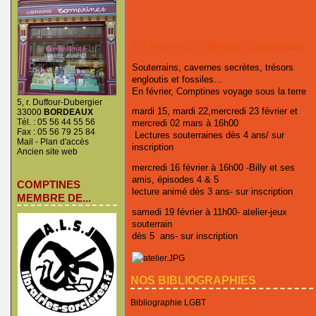
En février à la libraire Comptines
Souterrains, cavernes secrètes, trésors
engloutis et fossiles...
En février, Comptines voyage sous la terre
5, r. Duffour-Dubergier
mardi 15, mardi 22,mercredi 23 février et
33000
BORDEAUX
Tél. : 05 56 44 55 56
mercredi 02 mars à 16h00
Fax : 05 56 79 25 84
Lectures souterraines dès 4 ans/ sur
Mail
-
Plan d'accès
inscription
Ancien site web
mercredi 16 février à 16h00 -Billy et ses
amis, épisodes 4 & 5
COMPTINES
lecture animé dès 3 ans- sur inscription
MEMBRE DE...
samedi 19 février à 11h00- atelier-jeux
souterrain
dès 5 ans- sur inscription
NOS BIBLIOGRAPHIES
Bibliographie LGBT