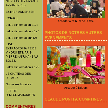
NE VOUS FIEZ PAS AUX
APPARENCES
ESTHER ANDERSEN
L'ORAGE
Accéder à l'album de la fête
Lettre d'information #128
Lettre d'information # 127
PHOTOS DE NOTRES AUTRES
EVENEMENTS
Lettre d'information#126
LAVIE
EXTRAORDINAIRE DE
VINDRU ET MARIE-
PIERRE KAKUNAKS AU
SOLEIL
Lettre d'information # 125
LE CHÂTEAU DES
PAPAYES
Nouveaux horaires !
Accéder à l'album
LETTRE
D'INFORMATION#125
CLAUDE PONTI À COMPTINES
COMMENTAIRES