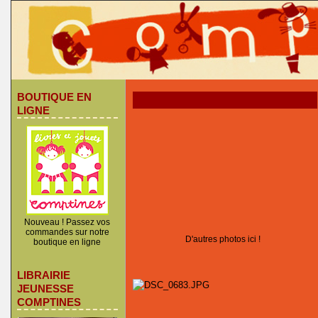
BOUTIQUE EN
LIGNE
Nouveau ! Passez vos
commandes sur notre
D'autres photos ici !
boutique en ligne
LIBRAIRIE
JEUNESSE
COMPTINES