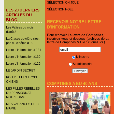
SÉLECTION ON JOUE
SÉLECTION NOEL
LES 20 DERNIERS
ARTICLES DU
BLOG
RECEVOIR NOTRE LETTRE
D'INFORMATION
Les Valises du mois
d'août !
Pour recevoir
La lettre de Comptines
,
inscrivez-vous ci-dessous (archives de La
La Classe ouvrière c'est
lettre de Comptines & Cie :
cliquez ici
.)
pas du cinéma #18
Lettre d'information # 131
M'inscrire
Lettre d'information #130
Lettre d'information #129
Se désinscrire
LE JARDIN SECRET
POLLY ET LES TROIS
CHIENS
COMPTINES A EU 40 ANS
LES FILLES REBELLES
DU PENSIONNAT
NOTRE DAME
MES VACANCES CHEZ
MAMIE