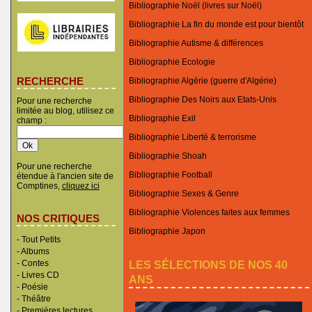
Bibliographie Noël (livres sur Noël)
Bibliographie La fin du monde est pour bientôt
Bibliographie Autisme & différences
Bibliographie Ecologie
RECHERCHE
Bibliographie Algérie (guerre d'Algérie)
Bibliographie Des Noirs aux Etats-Unis
Pour une recherche
limitée au blog, utilisez ce
Bibliographie Exil
champ :
Bibliographie Liberté & terrorisme
Bibliographie Shoah
Pour une recherche
Bibliographie Football
étendue à l'ancien site de
Comptines,
cliquez ici
Bibliographie Sexes & Genre
Bibliographie Violences faites aux femmes
NOS CRITIQUES
Bibliographie Japon
-
Tout Petits
-
Albums
LES SÉLECTIONS DE NOS 40
-
Contes
-
Livres CD
ANS
-
Poésie
-
Théâtre
-
Premières lectures