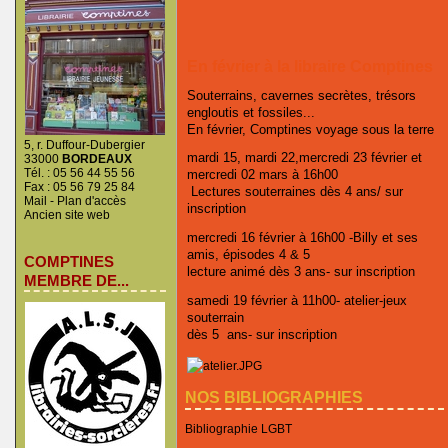
En février à la libraire Comptines
Souterrains, cavernes secrètes, trésors
engloutis et fossiles...
En février, Comptines voyage sous la terre
5, r. Duffour-Dubergier
mardi 15, mardi 22,mercredi 23 février et
33000
BORDEAUX
Tél. : 05 56 44 55 56
mercredi 02 mars à 16h00
Fax : 05 56 79 25 84
Lectures souterraines dès 4 ans/ sur
Mail
-
Plan d'accès
inscription
Ancien site web
mercredi 16 février à 16h00 -Billy et ses
amis, épisodes 4 & 5
COMPTINES
lecture animé dès 3 ans- sur inscription
MEMBRE DE...
samedi 19 février à 11h00- atelier-jeux
souterrain
dès 5 ans- sur inscription
NOS BIBLIOGRAPHIES
Bibliographie LGBT