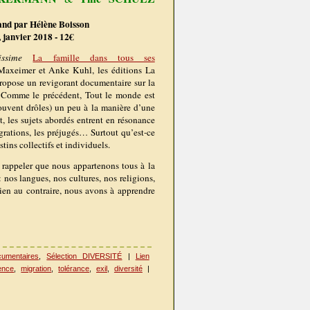
mand par Hélène Boisson
, janvier 2018 - 12€
issime
La famille dans tous ses
axeimer et Anke Kuhl, les éditions La
propose un revigorant documentaire sur la
. Comme le précédent, Tout le monde est
ouvent drôles) un peu à la manière d’une
t, les sujets abordés entrent en résonance
igrations, les préjugés… Surtout qu’est-ce
tins collectifs et individuels.
de rappeler que nous appartenons tous à la
 nos langues, nos cultures, nos religions,
ien au contraire, nous avons à apprendre
cumentaires
,
Sélection DIVERSITÉ
|
Lien
rence
,
migration
,
tolérance
,
exil
,
diversité
|