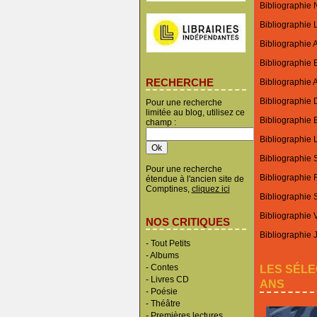
Bibliographie N
Bibliographie 
Bibliographie 
Bibliographie 
RECHERCHE
Bibliographie A
Bibliographie 
Pour une recherche
limitée au blog, utilisez ce
Bibliographie E
champ :
Bibliographie L
Bibliographie
Pour une recherche
Bibliographie 
étendue à l'ancien site de
Comptines,
cliquez ici
Bibliographie
Bibliographie 
NOS CRITIQUES
Bibliographie 
-
Tout Petits
-
Albums
LES SÉLE
-
Contes
-
Livres CD
ANS
-
Poésie
-
Théâtre
-
Premières lectures