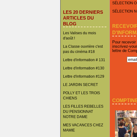
SÉLECTION O
SÉLECTION 
LES 20 DERNIERS
ARTICLES DU
BLOG
RECEVOI
D'INFORM
Les Valises du mois
d'août !
Pour recevoir
inscrivez-vou
La Classe ouvrière c'est
lettre de Com
pas du cinéma #18
Lettre d'information # 131
Lettre d'information #130
Lettre d'information #129
LE JARDIN SECRET
POLLY ET LES TROIS
CHIENS
COMPTINE
LES FILLES REBELLES
DU PENSIONNAT
NOTRE DAME
MES VACANCES CHEZ
MAMIE