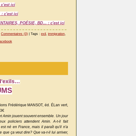
'est ici
 c'est ici
NTAIRES, POÉ
SIE, BD… : c'est ici
|
Commentaires (0)
| Tags :
exil
,
immigration
,
acebook
d'exils…
UMS
tions Frédérique MANSOT, éd. ÉLan vert,
13€
 et Amin jouent souvent ensemble. Un jour
eux policiers attendent Amin. A-t-il fait
st né en France, mais il paraît qu'il n'a
ce que ça veut dire? Que va-t-il lui arriver,