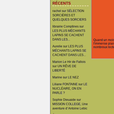
RÉCENTS
rachel
sur
SÉLECTION
SORCIÈRES ET
QUELQUES SORCIERS
librairie Comptines
sur
LES PLUS MÉCHANTS
LAPINS SE CACHENT
DANS LES...
Quand un mois d
l'immense plais
Aurelie
sur
LES PLUS
nombreux lecte
MÉCHANTS LAPINS SE
CACHENT DANS LES...
Marion Le Hir de Fallois
sur
UN RÊVE DE
LIBERTÉ
Marine
sur
LE NEZ
Liliane FONTAINE
sur
LE
NUCLÉAIRE, ON EN
PARLE ?
Sophie Dieuaide
sur
MISSION COLLEGE, Une
aventure d' Antoine Lebic