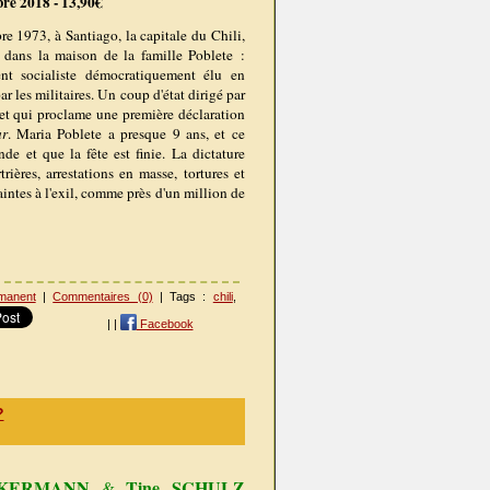
bre 2018 - 13
,90€
e 1973, à Santiago, la capitale du Chili,
r dans la maison de la famille Poblete :
ent socialiste démocratiquement élu en
ar les militaires. Un coup d'état dirigé par
et qui proclame une première déclaration
ar
. Maria Poblete a presque 9 ans, et ce
de et que la fête est finie. La dictature
rières, arrestations en masse, tortures et
aintes à l'exil, comme près d'un million de
manent
|
Commentaires (0)
| Tags :
chili
,
|
|
Facebook
?
CKERMANN
Tine SCHULZ
&