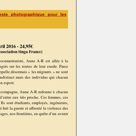
ste photographique pour les
il 2016 - 24,95€
association Singa France}
ocumentariste, Anne A-R est allée à la
ugiés sur les routes de leur exode. Parce
pelle désormais « les migrants » ne sont
indistinct mais des individus qui chacun
un espoir.
es accompagne, Anne A-R redonne à chacun
 d’entre eux très proche. Ces femmes, ces
Ils sont étudiants, employés, ingénieurs,
nt fuit la guerre et affronté la violence des
ages, nos frontières, en quête d’un avenir