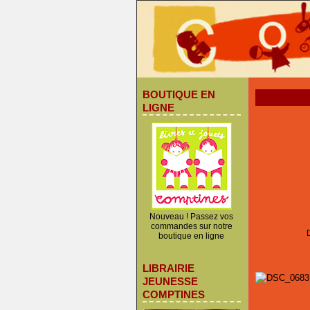
BOUTIQUE EN
LIGNE
Nouveau ! Passez vos
commandes sur notre
boutique en ligne
LIBRAIRIE
JEUNESSE
COMPTINES