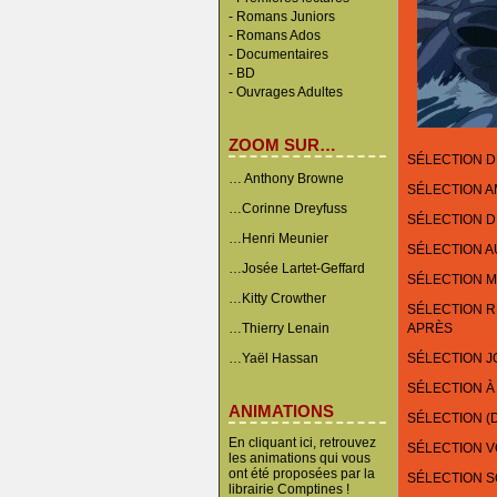
-
Romans Juniors
-
Romans Ados
-
Documentaires
- BD
-
Ouvrages Adultes
ZOOM SUR…
SÉLECTION D
… Anthony Browne
SÉLECTION 
…Corinne Dreyfuss
SÉLECTION D
…Henri Meunier
SÉLECTION A
…Josée Lartet-Geffard
SÉLECTION M
…Kitty Crowther
SÉLECTION RÉ
…Thierry Lenain
APRÈS
…Yaël Hassan
SÉLECTION J
SÉLECTION À
ANIMATIONS
SÉLECTION (
En cliquant ici, retrouvez
SÉLECTION 
les animations qui vous
ont été proposées par la
SÉLECTION 
librairie Comptines !