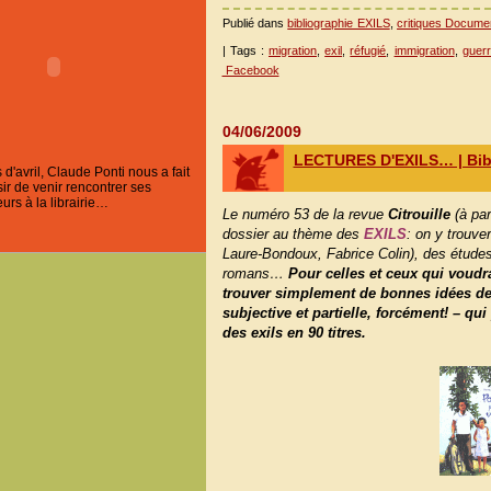
Publié dans
bibliographie EXILS
,
critiques Docume
| Tags :
migration
,
exil
,
réfugié
,
immigration
,
guer
Facebook
04/06/2009
LECTURES D'EXILS… | Bib
'avril, Claude Ponti nous a fait
ir de venir rencontrer ses
urs à la librairie…
Le numéro 53 de la revue
Citrouille
(à par
dossier au thème des
EXILS
: on y trouve
Laure-Bondoux, Fabrice Colin), des études,
romans…
Pour celles et ceux qui voudr
trouver simplement de bonnes idées de 
subjective et partielle, forcément! – qu
des exils en 90 titres.