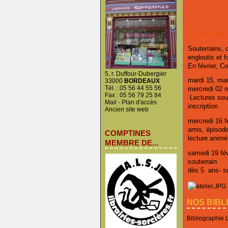
En février
Souterrains, 
engloutis et f
En février, C
5, r. Duffour-Dubergier
mardi 15, mar
33000
BORDEAUX
Tél. : 05 56 44 55 56
mercredi 02 
Fax : 05 56 79 25 84
Lectures sout
Mail
-
Plan d'accès
inscription
Ancien site web
mercredi 16 fé
amis, épisod
COMPTINES
lecture animé
MEMBRE DE...
samedi 19 févr
souterrain
dès 5 ans- su
NOS BIBL
Bibliographie