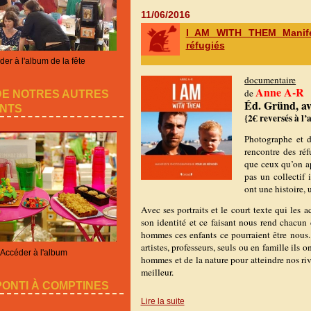
11/06/2016
I AM WITH THEM Manife
réfugiés
er à l'album de la fête
documentaire
Anne A-R
de
DE NOTRES AUTRES
Éd. Gründ, avr
NTS
{2€ reversés à l’
Photographe et d
rencontre des réf
que ceux qu’on ap
pas un collectif 
ont une histoire, 
Avec ses portraits et le court texte qui l
son identité et ce faisant nous rend chacun
hommes ces enfants ce pourraient être nous. 
artistes, professeurs, seuls ou en famille ils o
Accéder à l'album
hommes et de la nature pour atteindre nos riv
meilleur.
ONTI À COMPTINES
Lire la suite