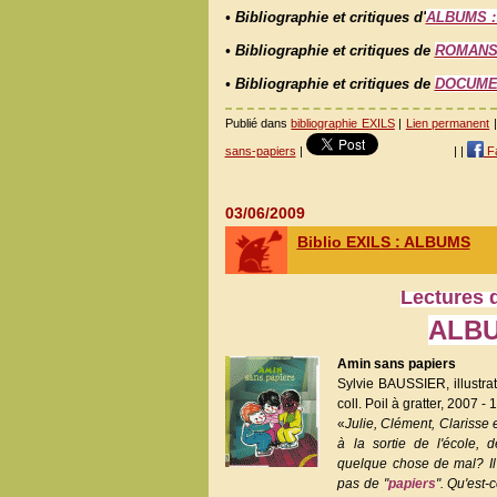
• Bibliographie et critiques d'
ALBUMS : c
• Bibliographie et critiques de
ROMANS :
• Bibliographie et critiques de
DOCUME
Publié dans
bibliographie EXILS
|
Lien permanent
sans-papiers
|
|
|
F
03/06/2009
Biblio EXILS : ALBUMS
Lectures 
ALB
Amin sans papiers
Sylvie BAUSSIER, illustra
coll. Poil à gratter, 2007 - 
«
Julie, Clément, Clarisse
à la sortie de l'école, d
quelque chose de mal? Il e
pas de "
papiers
". Qu'est-