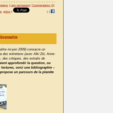
ntaires
|
Lien permanent
|
Commentaires (0)
re
,
grèce
|
|
|
liographie
aître mi-juin 2009) consacre un
ra des entretiens (avec Alki Zèi, Anne-
 des critiques, des extraits de
aient approfondir
la question, ou
lectures, voici une bibliographie –
i propose un parcours de la planète