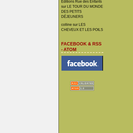
Éditions Rue des Enfants
sur
LE TOUR DU MONDE
DES PETITS
DÉJEUNERS
colline
sur
LES
CHEVEUX ET LES POILS
FACEBOOK & RSS
- ATOM