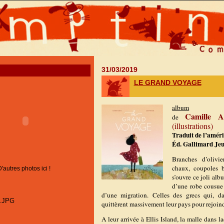
31/03/2019
LE GRAND VOYAGE
album
Camille
de
(illustrations)
Traduit de l’amér
Éd. Gallimard Jeu
Branches d’olivie
chaux, coupoles 
D'autres photos ici !
s’ouvre ce joli alb
d’une robe cousue 
d’une migration. Celles des grecs qui, d
quittèrent massivement leur pays pour rejoind
A leur arrivée à Ellis Island, la malle dans l