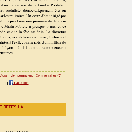
r dans la maison de la famille Poblete :
ent socialiste démocratiquement élu en
ar les militaires. Un coup d'état dirigé par
et qui proclame une première déclaration
ar
. Maria Poblete a presque 9 ans, et ce
de et que la fête est finie. La dictature
rières, arrestations en masse, tortures et
aintes à l'exil, comme près d'un million de
is à Lyon, où il faut tout recommencer :
coutumes.
 Ados
|
Lien permanent
|
Commentaires (0)
|
|
|
Facebook
T JETÉS LÀ