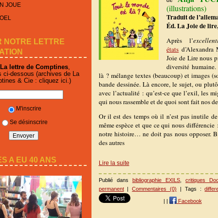
N JOUE
(illustrations)
Traduit de l’alle
NOEL
Éd. La Joie de lire
Après l’
excellent
R NOTRE LETTRE
états
d’Alexandra M
ATION
Joie de Lire nous 
diversité humaine
La lettre de Comptines
,
s ci-dessous (archives de La
là ? mélange textes (beaucoup) et images (s
ptines & Cie :
cliquez ici
.)
bande dessinée. Là encore, le sujet, ou plutô
avec l’actualité : qu’est-ce que l’exil, les m
qui nous rassemble et de quoi sont fait nos des
M'inscrire
Or il est des temps où il n’est pas inutile 
Se désinscrire
même espèce et que ce qui nous différencie :
notre histoire… ne doit pas nous opposer. B
des autres
S A EU 40 ANS
Lire la suite
Publié dans
bibliographie EXILS
,
critiques Do
permanent
|
Commentaires (0)
| Tags :
diffe
|
|
Facebook