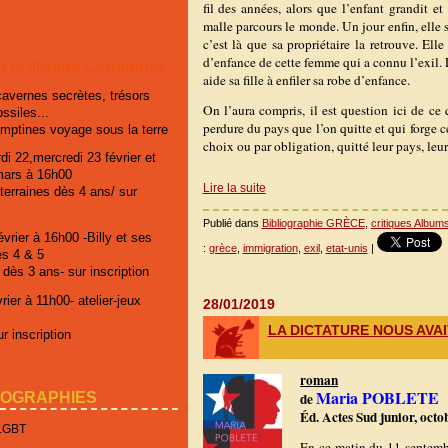
fil des années, alors que l’enfant grandit 
malle parcours le monde. Un jour enfin, elle s
c’est là que sa propriétaire la retrouve. Ell
d’enfance de cette femme qui a connu l’exil.
 à la libraire Comptines
aide sa fille à enfiler sa robe d’enfance.
cavernes secrètes, trésors
On l’aura compris, il est question ici de ce 
ossiles...
perdure du pays que l’on quitte et qui forge c
omptines voyage sous la terre
choix ou par obligation, quitté leur pays, leur
di 22,mercredi 23 février et
mars à 16h00
Lire la suite
erraines dès 4 ans/ sur
Publié dans
Bibliographie GRÈCE
,
critiques Album
vrier à 16h00 -Billy et ses
:
grèce
,
immigration
,
exil
,
etat-unis
|
es 4 & 5
 dès 3 ans- sur inscription
ier à 11h00- atelier-jeux
28/01/2019
LA DICTATURE NOUS AVAI
r inscription
roman
Maria POBLETE
IOGRAPHIES
de
Éd. Actes Sud junior, octo
 LGBT
En ce matin du 11 septembr