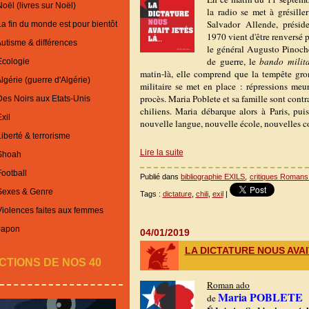
oël (livres sur Noël)
la radio se met à grésille
Salvador Allende, présid
La fin du monde est pour bientôt
1970 vient d'être renversé p
Autisme & différences
le général Augusto Pinoch
de guerre, le
bando milit
Ecologie
matin-là, elle comprend que la tempête gron
lgérie (guerre d'Algérie)
militaire se met en place : répressions meurt
procès. Maria Poblete et sa famille sont contr
Des Noirs aux Etats-Unis
chiliens. Maria débarque alors à Paris, pu
xil
nouvelle langue, nouvelle école, nouvelles 
iberté & terrorisme
Lire la suite
 Shoah
Football
Publié dans
bibliographie EXILS
,
critiques Romans
 Sexes & Genre
Tags :
dictature
,
chili
,
exil
|
Violences faites aux femmes
Japon
04/01/2019
LA DICTATURE NOUS AVAI
CTIONS DE NOS 40
Roman ado
Maria POBLETE
de