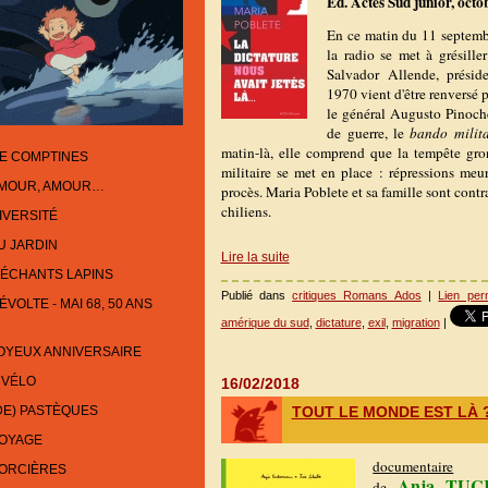
Éd. Actes Sud junior, octo
En ce matin du 11 septembr
la radio se met à grésille
Salvador Allende, présid
1970 vient d'être renversé p
le général Augusto Pinoch
de guerre, le
bando milit
matin-là, elle comprend que la tempête gron
E COMPTINES
militaire se met en place : répressions meurt
AMOUR, AMOUR…
procès. Maria Poblete et sa famille sont contr
chiliens.
IVERSITÉ
U JARDIN
Lire la suite
ÉCHANTS LAPINS
Publié dans
critiques Romans Ados
|
Lien per
VOLTE - MAI 68, 50 ANS
amérique du sud
,
dictature
,
exil
,
migration
|
OYEUX ANNIVERSAIRE
 VÉLO
16/02/2018
TOUT LE MONDE EST LÀ 
DE) PASTÈQUES
VOYAGE
documentaire
SORCIÈRES
Anja TU
de