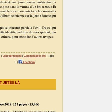
et devient une jeune femme américaine, la
e pose dans la vitrine d’un brocanteur. Et
e semble alors contenir tous les souvenirs
 L’album se referme sur la jeune femme qui
qui se transmet par-delà l’exil. De ce qui
ette identité multiple de ceux qui ont, par
 culture, pour atteindre d’autres rivages.
s
|
Lien permanent
|
Commentaires (0)
| Tags
|
|
Facebook
T JETÉS LÀ
bre 2018, 123 pages - 13
,90€
e 1973, à Santiago, la capitale du Chili,