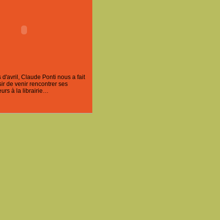
'avril, Claude Ponti nous a fait
ir de venir rencontrer ses
urs à la librairie…