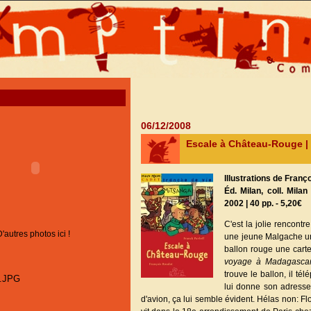
06/12/2008
Escale à Château-Rouge 
Illustrations de Franç
Éd. Milan, coll. Mila
2002 | 40 pp. - 5,20€
C'est la jolie rencont
D'autres photos ici !
une jeune Malgache un
ballon rouge une carte
voyage à Madagasca
trouve le ballon, il té
lui donne son adresse: 
d'avion, ça lui semble évident. Hélas non: F