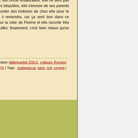
 son oncle restaurateur, elle ne tient pas
 béquilles, elle s'ennuie de ses parents
aconter des histoires de chez elle pour le
s il reviendra, car ça sent bon dans ce
ur la robe de Florine et elle raconte très
ultés: finalement, c'est bien mieux qu'un
é dans
bibliographie EXILS
,
critiques Romans
(0)
| Tags :
madagascar
,
paris
,
exil
,
voyage
|