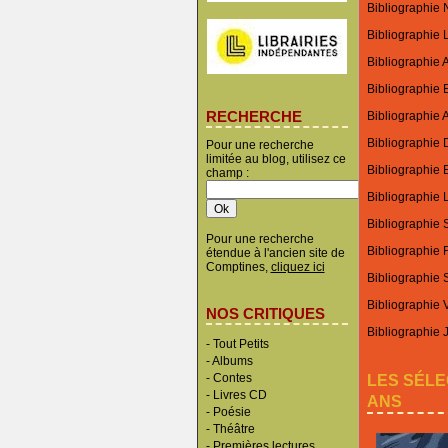
Bibliographie N
Bibliographie 
Bibliographie 
Bibliographie 
RECHERCHE
Bibliographie A
Bibliographie 
Pour une recherche
limitée au blog, utilisez ce
Bibliographie E
champ :
Bibliographie L
Bibliographie
Pour une recherche
Bibliographie 
étendue à l'ancien site de
Comptines,
cliquez ici
Bibliographie
Bibliographie 
NOS CRITIQUES
Bibliographie 
-
Tout Petits
-
Albums
LES SÉLE
-
Contes
-
Livres CD
ANS
-
Poésie
-
Théâtre
-
Premières lectures