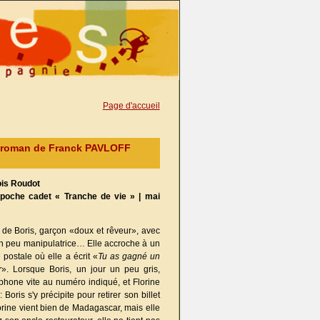
Page d'accueil
| roman de Franck PAVLOFF
ois Roudot
n poche cadet « Tranche de vie » | mai
re de Boris, garçon «doux et rêveur», avec
 peu manipulatrice… Elle accroche à un
 postale où elle a écrit «
Tu as gagné un
r
». Lorsque Boris, un jour un peu gris,
léphone vite au numéro indiqué, et Florine
Boris s'y précipite pour retirer son billet
lorine vient bien de Madagascar, mais elle