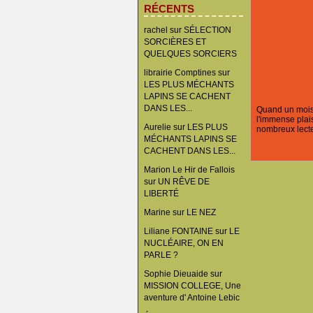
RÉCENTS
rachel
sur
SÉLECTION
SORCIÈRES ET
QUELQUES SORCIERS
librairie Comptines
sur
LES PLUS MÉCHANTS
LAPINS SE CACHENT
DANS LES...
Quand un mois d
l'immense plais
Aurelie
sur
LES PLUS
nombreux lecte
MÉCHANTS LAPINS SE
CACHENT DANS LES...
Marion Le Hir de Fallois
sur
UN RÊVE DE
LIBERTÉ
Marine
sur
LE NEZ
Liliane FONTAINE
sur
LE
NUCLÉAIRE, ON EN
PARLE ?
Sophie Dieuaide
sur
MISSION COLLEGE, Une
aventure d' Antoine Lebic