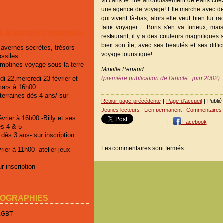
vit dans le 18e arrondissement de Paris chez
une agence de voyage! Elle marche avec des
qui vivent là-bas, alors elle veut bien lui r
faire voyager… Boris s'en va furieux, mai
 à la libraire Comptines
restaurant, il y a des couleurs magnifiques s
bien son île, avec ses beautés et ses diffic
cavernes secrètes, trésors
voyage touristique!
ossiles...
omptines voyage sous la terre
Mireille Penaud
(première publication de l'article : juin 2002)
di 22,mercredi 23 février et
mars à 16h00
erraines dès 4 ans/ sur
Retour page précédente
|
Page d'accueil
| Publi
Jeunes lecteurs
|
Lien permanent
|
Commentaires 
vrier à 16h00 -Billy et ses
|
|
Facebook
es 4 & 5
 dès 3 ans- sur inscription
Les commentaires sont fermés.
ier à 11h00- atelier-jeux
r inscription
IOGRAPHIES
 LGBT