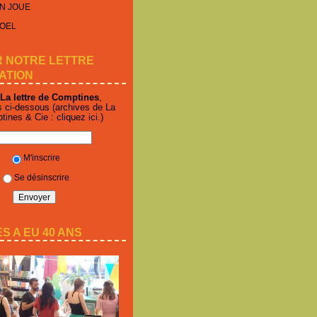
N JOUE
NOEL
R NOTRE LETTRE
ATION
La lettre de Comptines
,
s ci-dessous (archives de La
ptines & Cie :
cliquez ici
.)
M'inscrire
Se désinscrire
S A EU 40 ANS