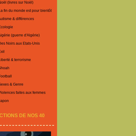
oël (livres sur Noël)
La fin du monde est pour bientôt
Autisme & différences
Ecologie
lgérie (guerre d'Algérie)
Des Noirs aux Etats-Unis
xil
iberté & terrorisme
 Shoah
Football
 Sexes & Genre
Violences faites aux femmes
Japon
CTIONS DE NOS 40