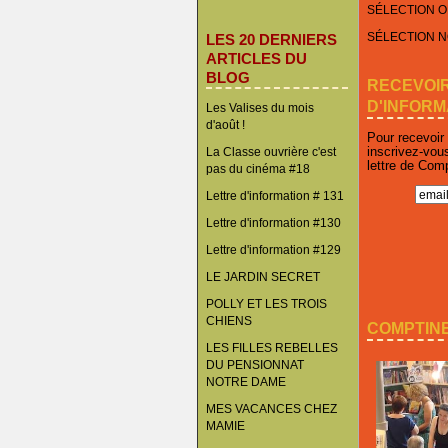
SÉLECTION O
SÉLECTION 
LES 20 DERNIERS
ARTICLES DU
BLOG
RECEVOI
D'INFORM
Les Valises du mois
d'août !
Pour recevoir
inscrivez-vou
La Classe ouvrière c'est
lettre de Com
pas du cinéma #18
Lettre d'information # 131
Lettre d'information #130
Lettre d'information #129
LE JARDIN SECRET
POLLY ET LES TROIS
CHIENS
COMPTINE
LES FILLES REBELLES
DU PENSIONNAT
NOTRE DAME
MES VACANCES CHEZ
MAMIE