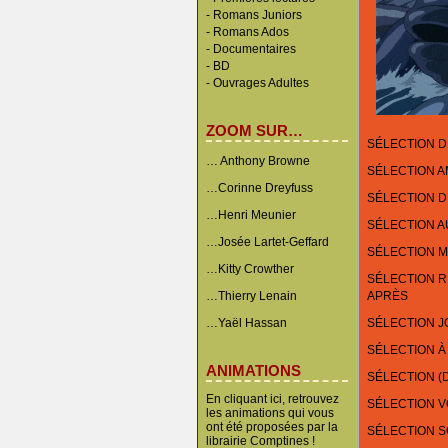
-
Romans Juniors
-
Romans Ados
-
Documentaires
- BD
-
Ouvrages Adultes
ZOOM SUR…
SÉLECTION D
… Anthony Browne
SÉLECTION 
…Corinne Dreyfuss
SÉLECTION D
…Henri Meunier
SÉLECTION A
…Josée Lartet-Geffard
SÉLECTION M
…Kitty Crowther
SÉLECTION RÉ
…Thierry Lenain
APRÈS
…Yaël Hassan
SÉLECTION J
SÉLECTION À
ANIMATIONS
SÉLECTION (
En cliquant ici, retrouvez
SÉLECTION 
les animations qui vous
ont été proposées par la
SÉLECTION 
librairie Comptines !