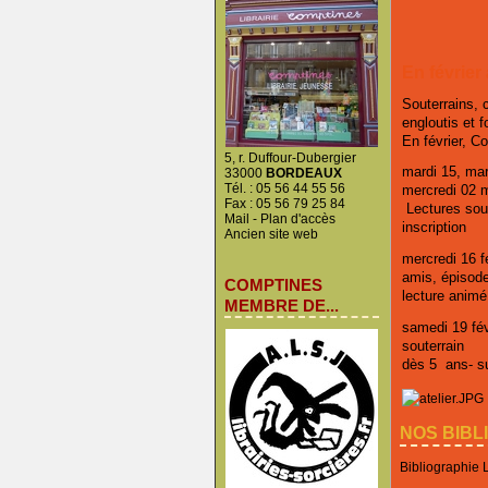
En février
Souterrains, 
engloutis et f
En février, C
5, r. Duffour-Dubergier
mardi 15, mar
33000
BORDEAUX
Tél. : 05 56 44 55 56
mercredi 02 
Fax : 05 56 79 25 84
Lectures sout
Mail
-
Plan d'accès
inscription
Ancien site web
mercredi 16 fé
amis, épisod
COMPTINES
lecture animé
MEMBRE DE...
samedi 19 févr
souterrain
dès 5 ans- su
NOS BIBL
Bibliographie