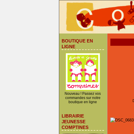
BOUTIQUE EN
LIGNE
Nouveau ! Passez vos
commandes sur notre
boutique en ligne
LIBRAIRIE
JEUNESSE
COMPTINES