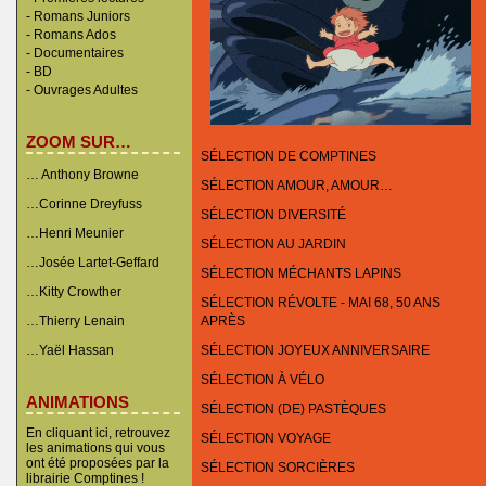
-
Romans Juniors
-
Romans Ados
-
Documentaires
- BD
-
Ouvrages Adultes
ZOOM SUR…
SÉLECTION DE COMPTINES
… Anthony Browne
SÉLECTION AMOUR, AMOUR…
…Corinne Dreyfuss
SÉLECTION DIVERSITÉ
…Henri Meunier
SÉLECTION AU JARDIN
…Josée Lartet-Geffard
SÉLECTION MÉCHANTS LAPINS
…Kitty Crowther
SÉLECTION RÉVOLTE - MAI 68, 50 ANS
…Thierry Lenain
APRÈS
…Yaël Hassan
SÉLECTION JOYEUX ANNIVERSAIRE
SÉLECTION À VÉLO
ANIMATIONS
SÉLECTION (DE) PASTÈQUES
En cliquant ici, retrouvez
SÉLECTION VOYAGE
les animations qui vous
ont été proposées par la
SÉLECTION SORCIÈRES
librairie Comptines !