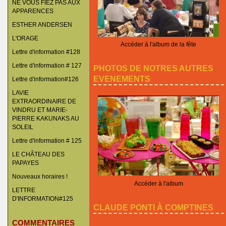
NE VOUS FIEZ PAS AUX
APPARENCES
ESTHER ANDERSEN
L'ORAGE
Accéder à l'album de la fête
Lettre d'information #128
Lettre d'information # 127
PHOTOS DE NOTRES AUTRES
EVENEMENTS
Lettre d'information#126
LAVIE
EXTRAORDINAIRE DE
VINDRU ET MARIE-
PIERRE KAKUNAKS AU
SOLEIL
Lettre d'information # 125
LE CHÂTEAU DES
PAPAYES
Nouveaux horaires !
Accéder à l'album
LETTRE
D'INFORMATION#125
CLAUDE PONTI À COMPTINES
COMMENTAIRES