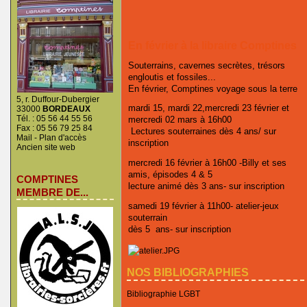
En février à la libraire Comptines
Souterrains, cavernes secrètes, trésors
engloutis et fossiles...
En février, Comptines voyage sous la terre
5, r. Duffour-Dubergier
mardi 15, mardi 22,mercredi 23 février et
33000
BORDEAUX
Tél. : 05 56 44 55 56
mercredi 02 mars à 16h00
Fax : 05 56 79 25 84
Lectures souterraines dès 4 ans/ sur
Mail
-
Plan d'accès
inscription
Ancien site web
mercredi 16 février à 16h00 -Billy et ses
amis, épisodes 4 & 5
COMPTINES
lecture animé dès 3 ans- sur inscription
MEMBRE DE...
samedi 19 février à 11h00- atelier-jeux
souterrain
dès 5 ans- sur inscription
NOS BIBLIOGRAPHIES
Bibliographie LGBT