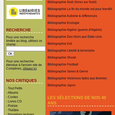
Bibliographie Noël (livres sur Noël)
Bibliographie La fin du monde est pour bientôt
Bibliographie Autisme & différences
Bibliographie Ecologie
RECHERCHE
Bibliographie Algérie (guerre d'Algérie)
Bibliographie Des Noirs aux Etats-Unis
Pour une recherche
limitée au blog, utilisez ce
Bibliographie Exil
champ :
Bibliographie Liberté & terrorisme
Bibliographie Shoah
Pour une recherche
Bibliographie Football
étendue à l'ancien site de
Comptines,
cliquez ici
Bibliographie Sexes & Genre
Bibliographie Violences faites aux femmes
NOS CRITIQUES
Bibliographie Japon
-
Tout Petits
-
Albums
LES SÉLECTIONS DE NOS 40
-
Contes
-
Livres CD
ANS
-
Poésie
-
Théâtre
-
Premières lectures