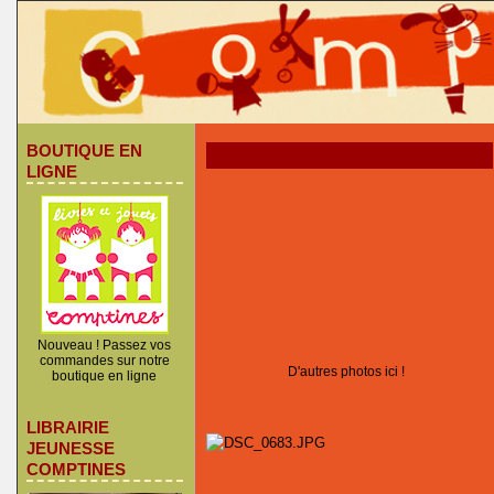
BOUTIQUE EN
LIGNE
Nouveau ! Passez vos
commandes sur notre
D'autres photos ici !
boutique en ligne
LIBRAIRIE
JEUNESSE
COMPTINES