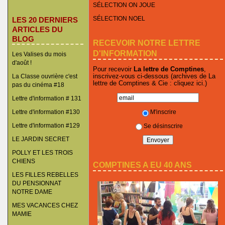
SÉLECTION ON JOUE
SÉLECTION NOEL
LES 20 DERNIERS
ARTICLES DU
BLOG
RECEVOIR NOTRE LETTRE
D'INFORMATION
Les Valises du mois
d'août !
Pour recevoir
La lettre de Comptines
,
inscrivez-vous ci-dessous (archives de La
La Classe ouvrière c'est
lettre de Comptines & Cie :
cliquez ici
.)
pas du cinéma #18
Lettre d'information # 131
M'inscrire
Lettre d'information #130
Lettre d'information #129
Se désinscrire
LE JARDIN SECRET
POLLY ET LES TROIS
CHIENS
COMPTINES A EU 40 ANS
LES FILLES REBELLES
DU PENSIONNAT
NOTRE DAME
MES VACANCES CHEZ
MAMIE