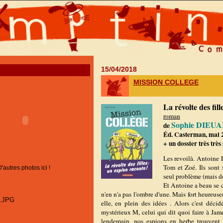
15/04/2018
MISSION COLLEGE
La révolte des fil
roman
Sophie DIEU
de
Éd. Casterman, mai 2
+ un dossier très très
Les revoilà. Antoine 
Tom et Zoé. Ils sont 
D'autres photos ici !
seul problème (mais de
Et Antoine a beau se cr
n'en n'a pas l'ombre d'une. Mais fort heure
elle, en plein des idées . Alors c'est décid
mystérieux M, celui qui dit quoi faire à James
lendemain, nos espions en herbe trouvent l