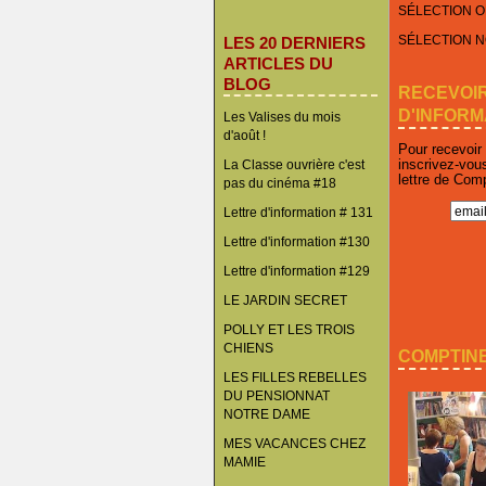
SÉLECTION O
SÉLECTION 
LES 20 DERNIERS
ARTICLES DU
BLOG
RECEVOI
D'INFORM
Les Valises du mois
d'août !
Pour recevoir
inscrivez-vou
La Classe ouvrière c'est
lettre de Com
pas du cinéma #18
Lettre d'information # 131
Lettre d'information #130
Lettre d'information #129
LE JARDIN SECRET
POLLY ET LES TROIS
CHIENS
COMPTINE
LES FILLES REBELLES
DU PENSIONNAT
NOTRE DAME
MES VACANCES CHEZ
MAMIE