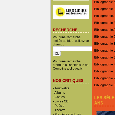
Bibliographie N
Bibliographie 
Bibliographie 
Bibliographie 
RECHERCHE
Bibliographie A
Bibliographie 
Pour une recherche
limitée au blog, utilisez ce
Bibliographie E
champ :
Bibliographie L
Bibliographie
Pour une recherche
Bibliographie 
étendue à l'ancien site de
Comptines,
cliquez ici
Bibliographie
Bibliographie 
NOS CRITIQUES
Bibliographie 
-
Tout Petits
-
Albums
LES SÉLE
-
Contes
-
Livres CD
ANS
-
Poésie
-
Théâtre
-
Premières lectures