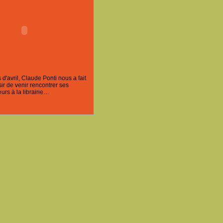
'avril, Claude Ponti nous a fait
ir de venir rencontrer ses
urs à la librairie…