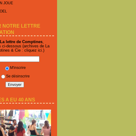
N JOUE
NOEL
R NOTRE LETTRE
ATION
La lettre de Comptines
,
s ci-dessous (archives de La
ptines & Cie :
cliquez ici
.)
M'inscrire
Se désinscrire
S A EU 40 ANS