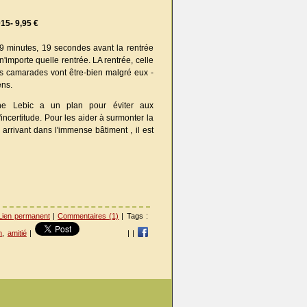
15- 9,95 €
9 minutes, 19 secondes avant la rentrée
'importe quelle rentrée. LA rentrée, celle
es camarades vont être-bien malgré eux -
ens.
ine Lebic a un plan pour éviter aux
'incertitude. Pour les aider à surmonter la
 arrivant dans l'immense bâtiment , il est
Lien permanent
|
Commentaires (1)
| Tags :
n
,
amitié
|
|
|