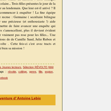
laire... Trois filles présentes le jour de la
r au lendemain. Que leur est-il arrivé ? Il
 commencer à enquêter ! La fine équipe
le recrue : Germaine ( secrétaire bilingue
r une précieuse (et enthousiaste !) aide
rmettre de faire avancer une enquête qui
ces s’amoncellent, plus il devient évident
t vraiment pas rose pour les filles... Une
itions de de Camille Sand, Julie Ruben et
lte . Cette fois-ci c'est avec tracts et
 bien sa mission !
s Jeunes lecteurs
,
Sélection RÉVOLTE (MAI
ags :
révolte
,
collège
,
genre
,
fille
,
espion
,
ebook
nture d' Antoine Lebic