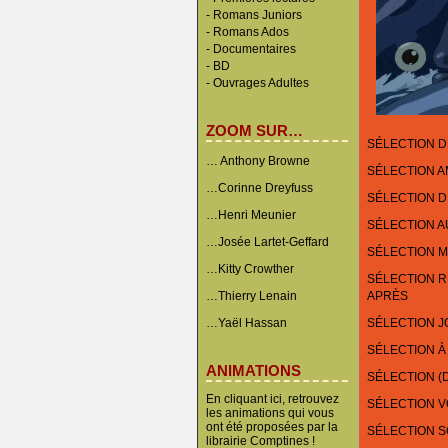
-
Romans Juniors
-
Romans Ados
-
Documentaires
- BD
-
Ouvrages Adultes
ZOOM SUR…
SÉLECTION D
… Anthony Browne
SÉLECTION 
…Corinne Dreyfuss
SÉLECTION D
…Henri Meunier
SÉLECTION A
…Josée Lartet-Geffard
SÉLECTION M
…Kitty Crowther
SÉLECTION RÉ
…Thierry Lenain
APRÈS
…Yaël Hassan
SÉLECTION J
SÉLECTION À
ANIMATIONS
SÉLECTION (
En cliquant ici, retrouvez
SÉLECTION 
les animations qui vous
ont été proposées par la
SÉLECTION 
librairie Comptines !