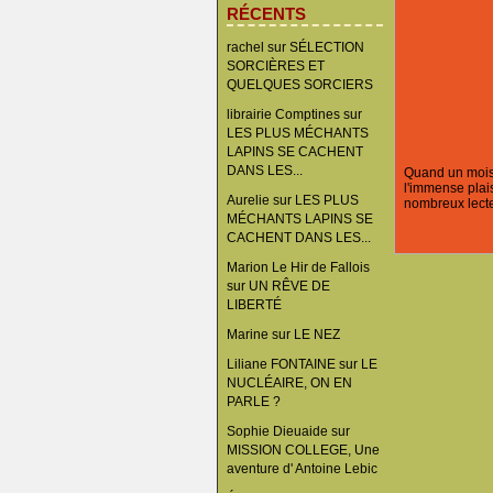
RÉCENTS
rachel
sur
SÉLECTION
SORCIÈRES ET
QUELQUES SORCIERS
librairie Comptines
sur
LES PLUS MÉCHANTS
LAPINS SE CACHENT
DANS LES...
Quand un mois d
l'immense plais
Aurelie
sur
LES PLUS
nombreux lecte
MÉCHANTS LAPINS SE
CACHENT DANS LES...
Marion Le Hir de Fallois
sur
UN RÊVE DE
LIBERTÉ
Marine
sur
LE NEZ
Liliane FONTAINE
sur
LE
NUCLÉAIRE, ON EN
PARLE ?
Sophie Dieuaide
sur
MISSION COLLEGE, Une
aventure d' Antoine Lebic