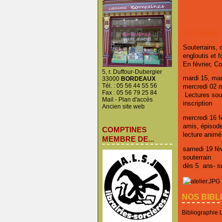
En février
Souterrains, 
engloutis et f
En février, C
5, r. Duffour-Dubergier
mardi 15, mar
33000
BORDEAUX
Tél. : 05 56 44 55 56
mercredi 02 
Fax : 05 56 79 25 84
Lectures sout
Mail
-
Plan d'accès
inscription
Ancien site web
mercredi 16 fé
amis, épisod
COMPTINES
lecture animé
MEMBRE DE...
samedi 19 févr
souterrain
dès 5 ans- su
NOS BIBL
Bibliographie