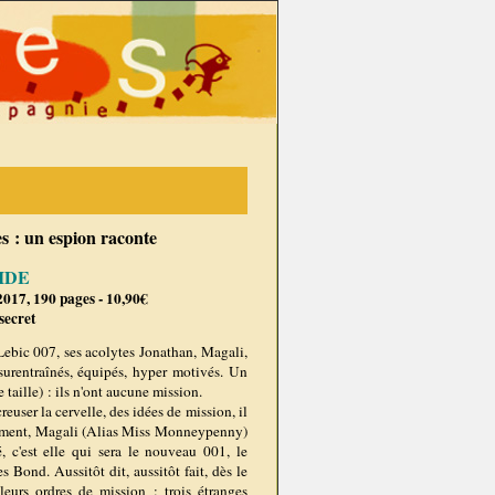
les : un espion raconte
AIDE
017, 190 pages - 10,90€
 secret
Lebic 007, ses acolytes Jonathan, Magali,
surentraînés, équipés, hyper motivés. Un
 taille) : ils n'ont aucune mission.
euser la cervelle, des idées de mission, il
usement, Magali (Alias Miss Monneypenny)
é, c'est elle qui sera le nouveau 001, le
 Bond. Aussitôt dit, aussitôt fait, dès le
eurs ordres de mission : trois étranges