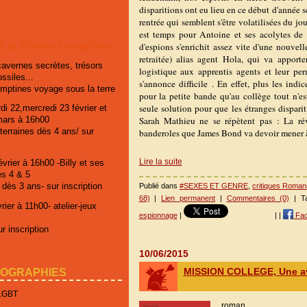
disparitions ont eu lieu en ce début d'année sco
rentrée qui semblent s'être volatilisées du jou
est temps pour Antoine et ses acolytes de
 à la libraire Comptines
d'espions s'enrichit assez vite d'une nouvel
retraitée) alias agent Hola, qui va apporte
cavernes secrètes, trésors
logistique aux apprentis agents et leur pe
ossiles...
s'annonce difficile . En effet, plus les indi
omptines voyage sous la terre
pour la petite bande qu'au collège tout n'es
seule solution pour que les étranges dispar
di 22,mercredi 23 février et
Sarah Mathieu ne se répètent pas : La révo
mars à 16h00
erraines dès 4 ans/ sur
banderoles que James Bond va devoir mener à
Lire la suite
vrier à 16h00 -Billy et ses
es 4 & 5
 dès 3 ans- sur inscription
Publié dans
#SEXES ET GENRE
,
critiques Roman
68)
|
Lien permanent
|
Commentaires (0)
| T
ier à 11h00- atelier-jeux
espionnage
|
|
|
Fac
r inscription
10/06/2015
IOGRAPHIES
MISSION COLLEGE, Une ave
 LGBT
roman