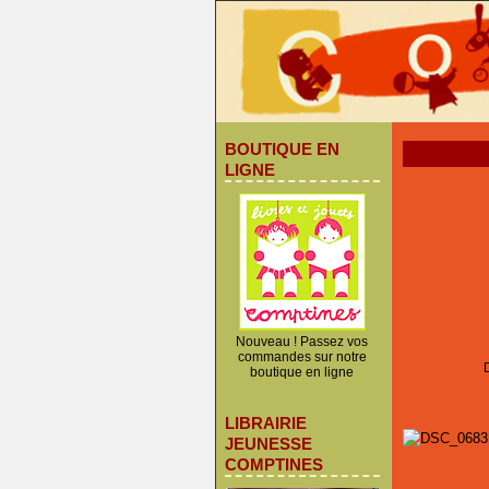
BOUTIQUE EN
LIGNE
Nouveau ! Passez vos
commandes sur notre
boutique en ligne
LIBRAIRIE
JEUNESSE
COMPTINES