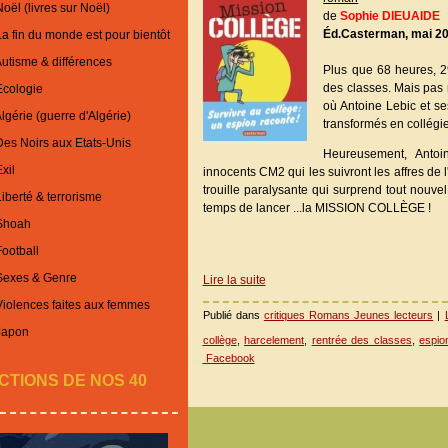
oël (livres sur Noël)
de
Sophie DIEUAIDE
Éd.Casterman, mai 20
La fin du monde est pour bientôt
Autisme & différences
Plus que 68 heures, 2
des classes. Mais pas n
Ecologie
où Antoine Lebic et s
lgérie (guerre d'Algérie)
transformés en collégi
Des Noirs aux Etats-Unis
Heureusement, Anto
xil
innocents CM2 qui les suivront les affres de l
trouille paralysante qui surprend tout nouvel
iberté & terrorisme
temps de lancer ...la MISSION COLLÈGE !
 Shoah
Football
 Sexes & Genre
Lire la suite
Violences faites aux femmes
Publié dans
critiques Romans Jeunes lecteurs
|
Japon
collège
,
harcelement
,
rentrée des classes
,
espio
Facebook
CTIONS DE NOS 40