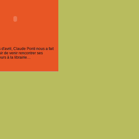
'avril, Claude Ponti nous a fait
ir de venir rencontrer ses
urs à la librairie…