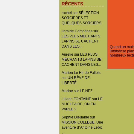
RÉCENTS
rachel
sur
SÉLECTION
SORCIÈRES ET
QUELQUES SORCIERS
librairie Comptines
sur
LES PLUS MÉCHANTS
LAPINS SE CACHENT
DANS LES...
Quand un mois d
l'immense plais
Aurelie
sur
LES PLUS
nombreux lecte
MÉCHANTS LAPINS SE
CACHENT DANS LES...
Marion Le Hir de Fallois
sur
UN RÊVE DE
LIBERTÉ
Marine
sur
LE NEZ
Liliane FONTAINE
sur
LE
NUCLÉAIRE, ON EN
PARLE ?
Sophie Dieuaide
sur
MISSION COLLEGE, Une
aventure d' Antoine Lebic