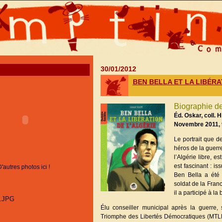
30/01/2012
BEN BELLA ET LA LIBÉRA
Biographie d
Éd. Oskar, coll. H
Novembre 2011, 
Le portrait que d
héros de la guerr
l’Algérie libre, 
est fascinant : i
D'autres photos ici !
Ben Bella a été 
soldat de la Fran
il a participé à l
Élu conseiller municipal après la guerre,
Triomphe des Libertés Démocratiques (MTLD)