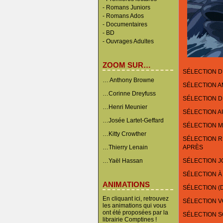
-
Romans Juniors
-
Romans Ados
-
Documentaires
- BD
-
Ouvrages Adultes
ZOOM SUR…
SÉLECTION D
… Anthony Browne
SÉLECTION 
…Corinne Dreyfuss
SÉLECTION D
…Henri Meunier
SÉLECTION A
…Josée Lartet-Geffard
SÉLECTION M
…Kitty Crowther
SÉLECTION RÉ
…Thierry Lenain
APRÈS
…Yaël Hassan
SÉLECTION J
SÉLECTION À
ANIMATIONS
SÉLECTION (
En cliquant ici, retrouvez
SÉLECTION 
les animations qui vous
ont été proposées par la
SÉLECTION 
librairie Comptines !