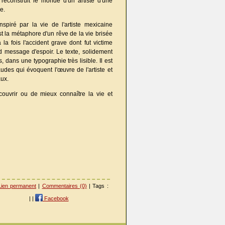
i reconstruit le monde d'un artiste d'une
e.
nspiré par la vie de l'artiste mexicaine
st la métaphore d'un rêve de la vie brisée
a fois l'accident grave dont fut victime
d message d'espoir. Le texte, solidement
 dans une typographie très lisible. Il est
udes qui évoquent l'œuvre de l'artiste et
ux.
ouvrir ou de mieux connaître la vie et
Lien permanent
|
Commentaires (0)
| Tags :
|
|
Facebook