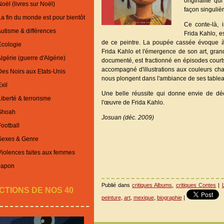
originalité qu
oël (livres sur Noël)
façon singulièr
La fin du monde est pour bientôt
Ce conte-là, i
Autisme & différences
Frida Kahlo, e
de ce peintre. La poupée cassée évoque à l
Ecologie
Frida Kahlo et l'émergence de son art, gran
lgérie (guerre d'Algérie)
documenté, est fractionné en épisodes courts,
accompagné d'illustrations aux couleurs cha
Des Noirs aux Etats-Unis
nous plongent dans l'ambiance de ses tablea
xil
Une belle réussite qui donne envie de déc
iberté & terrorisme
l'œuvre de Frida Kahlo.
 Shoah
Josuan (déc. 2009)
Football
 Sexes & Genre
Violences faites aux femmes
Japon
Publié dans
critiques Albums
,
critiques Contes
|
CTIONS DE NOS 40
peinture
,
art
,
mexique
,
biographie
|