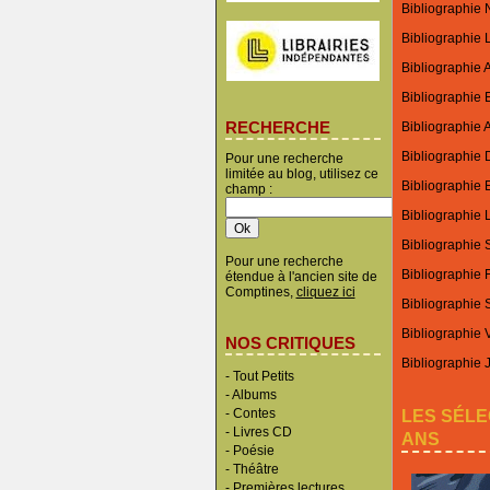
Bibliographie N
Bibliographie 
Bibliographie 
Bibliographie 
RECHERCHE
Bibliographie A
Bibliographie 
Pour une recherche
limitée au blog, utilisez ce
Bibliographie E
champ :
Bibliographie L
Bibliographie
Pour une recherche
Bibliographie 
étendue à l'ancien site de
Comptines,
cliquez ici
Bibliographie
Bibliographie 
NOS CRITIQUES
Bibliographie 
-
Tout Petits
-
Albums
LES SÉLE
-
Contes
-
Livres CD
ANS
-
Poésie
-
Théâtre
-
Premières lectures