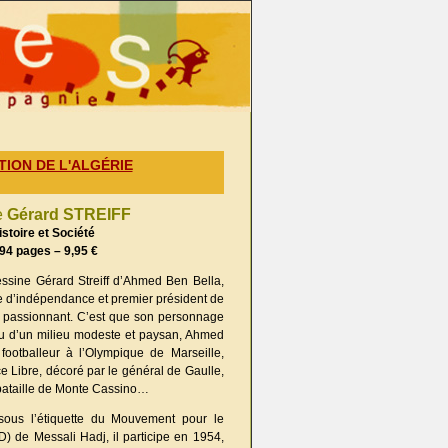
TION DE L'ALGÉRIE
e
Gérard STREIFF
istoire et Société
94 pages – 9,95 €
essine Gérard Streiff d’Ahmed Ben Bella,
e d’indépendance et premier président de
est passionnant. C’est que son personnage
ssu d’un milieu modeste et paysan, Ahmed
footballeur à l’Olympique de Marseille,
ce Libre, décoré par le général de Gaulle,
a bataille de Monte Cassino…
 sous l’étiquette du Mouvement pour le
 de Messali Hadj, il participe en 1954,