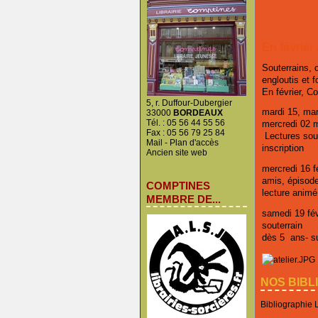
En février
Souterrains, 
engloutis et f
En février, C
5, r. Duffour-Dubergier
mardi 15, mar
33000
BORDEAUX
Tél. : 05 56 44 55 56
mercredi 02 
Fax : 05 56 79 25 84
Lectures sout
Mail
-
Plan d'accès
inscription
Ancien site web
mercredi 16 fé
amis, épisod
COMPTINES
lecture animé
MEMBRE DE...
samedi 19 févr
souterrain
dès 5 ans- su
NOS BIBL
Bibliographie