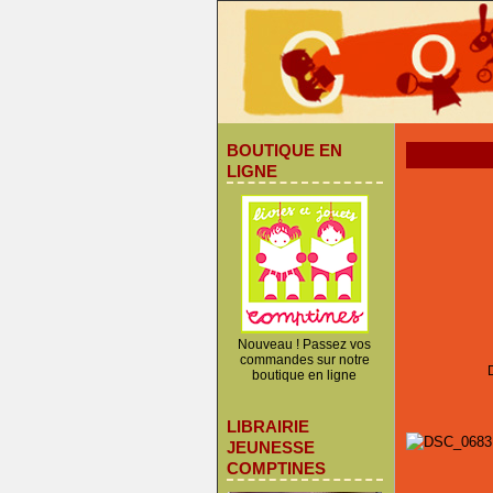
BOUTIQUE EN
LIGNE
Nouveau ! Passez vos
commandes sur notre
boutique en ligne
LIBRAIRIE
JEUNESSE
COMPTINES