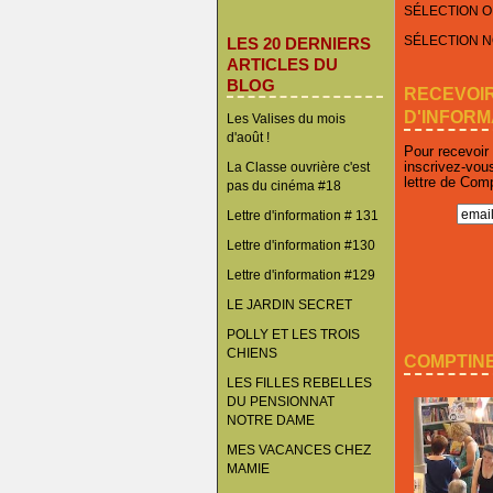
SÉLECTION O
SÉLECTION 
LES 20 DERNIERS
ARTICLES DU
BLOG
RECEVOI
D'INFORM
Les Valises du mois
d'août !
Pour recevoir
inscrivez-vou
La Classe ouvrière c'est
lettre de Com
pas du cinéma #18
Lettre d'information # 131
Lettre d'information #130
Lettre d'information #129
LE JARDIN SECRET
POLLY ET LES TROIS
CHIENS
COMPTINE
LES FILLES REBELLES
DU PENSIONNAT
NOTRE DAME
MES VACANCES CHEZ
MAMIE