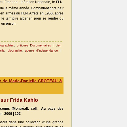
 du Front de Libération Nationale, le FLN,
e la même année. Combattant hors pair
nt en armes du FLN. Arrêté en 1956, après
 le territoire algérien pour se rendre du
e en prison.
iographies
,
critiques Documentaires
|
Lien
érie
,
biographie
,
guerre d'independance
|
m de Marie-Danielle CROTEAU &
sur Frida Kahlo
coups (Montréal), coll. Au pays des
im. 2009 | 10€
nscrit dans une collection d'une grande