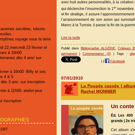
avec huit autres personnalités, à la création
er
qui déclenche l’insurrection le 1
novembre d
et fin stratège, il assure l’approvisionneme
 à la libraire Comptines
l’arraisonnement de son avion qui survolait
Maroc à la Tunisie, il passe la fin de la guerr
cavernes secrètes, trésors
ossiles...
Lire la suite
omptines voyage sous la terre
di 22,mercredi 23 février et
Publié dans
Bibliographie ALGÉRIE
,
Critiques B
mars à 16h00
permanent
|
Commentaires (0)
| Tags :
alg
erraines dès 4 ans/ sur
|
|
Facebook
vrier à 16h00 -Billy et ses
es 4 & 5
07/01/2010
 dès 3 ans- sur inscription
La Poupée cassée | albu
ier à 11h00- atelier-jeux
Rachel MONNIER
r inscription
Un conte 
Éd. Les 400 
IOGRAPHIES
grands | 2e tr
 LGBT
Cet album s'i