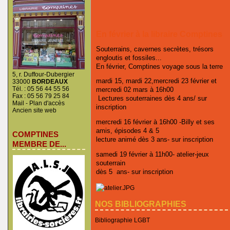
En février à la libraire Comptines
Souterrains, cavernes secrètes, trésors
engloutis et fossiles...
En février, Comptines voyage sous la terre
5, r. Duffour-Dubergier
mardi 15, mardi 22,mercredi 23 février et
33000
BORDEAUX
Tél. : 05 56 44 55 56
mercredi 02 mars à 16h00
Fax : 05 56 79 25 84
Lectures souterraines dès 4 ans/ sur
Mail
-
Plan d'accès
inscription
Ancien site web
mercredi 16 février à 16h00 -Billy et ses
amis, épisodes 4 & 5
COMPTINES
lecture animé dès 3 ans- sur inscription
MEMBRE DE...
samedi 19 février à 11h00- atelier-jeux
souterrain
dès 5 ans- sur inscription
NOS BIBLIOGRAPHIES
Bibliographie LGBT