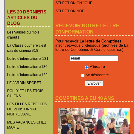
SÉLECTION ON JOUE
SÉLECTION NOEL
LES 20 DERNIERS
ARTICLES DU
BLOG
RECEVOIR NOTRE LETTRE
D'INFORMATION
Les Valises du mois
d'août !
Pour recevoir
La lettre de Comptines
,
inscrivez-vous ci-dessous (archives de La
La Classe ouvrière c'est
lettre de Comptines & Cie :
cliquez ici
.)
pas du cinéma #18
Lettre d'information # 131
M'inscrire
Lettre d'information #130
Lettre d'information #129
Se désinscrire
LE JARDIN SECRET
POLLY ET LES TROIS
CHIENS
COMPTINES A EU 40 ANS
LES FILLES REBELLES
DU PENSIONNAT
NOTRE DAME
MES VACANCES CHEZ
MAMIE