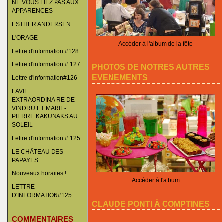
NE VOUS FIEZ PAS AUX
APPARENCES
ESTHER ANDERSEN
L'ORAGE
Accéder à l'album de la fête
Lettre d'information #128
Lettre d'information # 127
PHOTOS DE NOTRES AUTRES
EVENEMENTS
Lettre d'information#126
LAVIE
EXTRAORDINAIRE DE
VINDRU ET MARIE-
PIERRE KAKUNAKS AU
SOLEIL
Lettre d'information # 125
LE CHÂTEAU DES
PAPAYES
Nouveaux horaires !
Accéder à l'album
LETTRE
D'INFORMATION#125
CLAUDE PONTI À COMPTINES
COMMENTAIRES