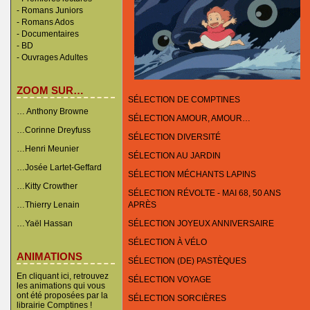
-
Romans Juniors
-
Romans Ados
-
Documentaires
- BD
-
Ouvrages Adultes
ZOOM SUR…
SÉLECTION DE COMPTINES
… Anthony Browne
SÉLECTION AMOUR, AMOUR…
…Corinne Dreyfuss
SÉLECTION DIVERSITÉ
…Henri Meunier
SÉLECTION AU JARDIN
…Josée Lartet-Geffard
SÉLECTION MÉCHANTS LAPINS
…Kitty Crowther
SÉLECTION RÉVOLTE - MAI 68, 50 ANS
…Thierry Lenain
APRÈS
…Yaël Hassan
SÉLECTION JOYEUX ANNIVERSAIRE
SÉLECTION À VÉLO
ANIMATIONS
SÉLECTION (DE) PASTÈQUES
En cliquant ici, retrouvez
SÉLECTION VOYAGE
les animations qui vous
ont été proposées par la
SÉLECTION SORCIÈRES
librairie Comptines !