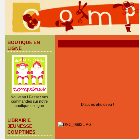
BOUTIQUE EN
LIGNE
Nouveau ! Passez vos
commandes sur notre
D'autres photos ici !
boutique en ligne
LIBRAIRIE
JEUNESSE
COMPTINES