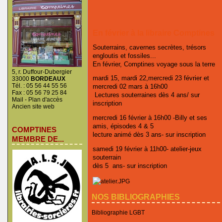
En février à la libraire Comptines
Souterrains, cavernes secrètes, trésors
engloutis et fossiles...
En février, Comptines voyage sous la terre
5, r. Duffour-Dubergier
mardi 15, mardi 22,mercredi 23 février et
33000
BORDEAUX
Tél. : 05 56 44 55 56
mercredi 02 mars à 16h00
Fax : 05 56 79 25 84
Lectures souterraines dès 4 ans/ sur
Mail
-
Plan d'accès
inscription
Ancien site web
mercredi 16 février à 16h00 -Billy et ses
amis, épisodes 4 & 5
COMPTINES
lecture animé dès 3 ans- sur inscription
MEMBRE DE...
samedi 19 février à 11h00- atelier-jeux
souterrain
dès 5 ans- sur inscription
NOS BIBLIOGRAPHIES
Bibliographie LGBT