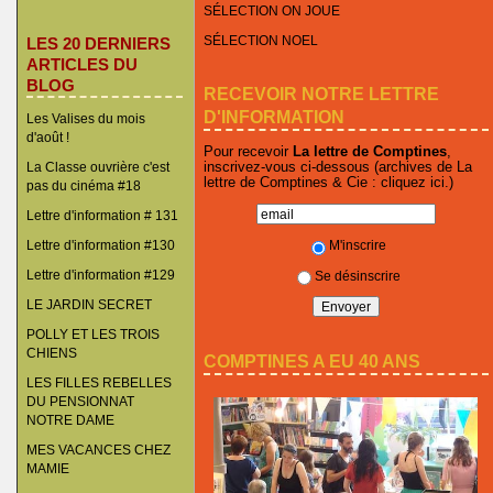
SÉLECTION ON JOUE
SÉLECTION NOEL
LES 20 DERNIERS
ARTICLES DU
BLOG
RECEVOIR NOTRE LETTRE
D'INFORMATION
Les Valises du mois
d'août !
Pour recevoir
La lettre de Comptines
,
inscrivez-vous ci-dessous (archives de La
La Classe ouvrière c'est
lettre de Comptines & Cie :
cliquez ici
.)
pas du cinéma #18
Lettre d'information # 131
M'inscrire
Lettre d'information #130
Lettre d'information #129
Se désinscrire
LE JARDIN SECRET
POLLY ET LES TROIS
CHIENS
COMPTINES A EU 40 ANS
LES FILLES REBELLES
DU PENSIONNAT
NOTRE DAME
MES VACANCES CHEZ
MAMIE