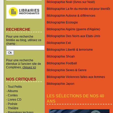
Bibliographie Noël (livres sur Noël)
Bibliographie La fin du monde est pour bientôt
Bibliographie Autisme & différences
Bibliographie Ecologie
RECHERCHE
Bibliographie Algérie (guerre d'Algérie)
Bibliographie Des Noirs aux Etats-Unis
Pour une recherche
limitée au blog, utilisez ce
Bibliographie Exil
champ :
Bibliographie Liberté & terrorisme
Bibliographie Shoah
Pour une recherche
Bibliographie Football
étendue à l'ancien site de
Comptines,
cliquez ici
Bibliographie Sexes & Genre
Bibliographie Violences faites aux femmes
NOS CRITIQUES
Bibliographie Japon
-
Tout Petits
-
Albums
LES SÉLECTIONS DE NOS 40
-
Contes
-
Livres CD
ANS
-
Poésie
-
Théâtre
-
Premières lectures