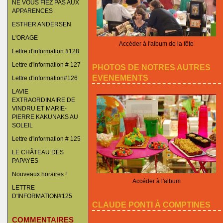
NE VOUS FIEZ PAS AUX
APPARENCES
ESTHER ANDERSEN
L'ORAGE
Accéder à l'album de la fête
Lettre d'information #128
Lettre d'information # 127
PHOTOS DE NOTRES AUTRES
EVENEMENTS
Lettre d'information#126
LAVIE
EXTRAORDINAIRE DE
VINDRU ET MARIE-
PIERRE KAKUNAKS AU
SOLEIL
Lettre d'information # 125
LE CHÂTEAU DES
PAPAYES
Nouveaux horaires !
Accéder à l'album
LETTRE
D'INFORMATION#125
CLAUDE PONTI À COMPTINES
COMMENTAIRES