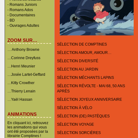
-
Romans Juniors
-
Romans Ados
-
Documentaires
- BD
-
Ouvrages Adultes
ZOOM SUR…
SÉLECTION DE COMPTINES
… Anthony Browne
SÉLECTION AMOUR, AMOUR…
…Corinne Dreyfuss
SÉLECTION DIVERSITÉ
…Henri Meunier
SÉLECTION AU JARDIN
…Josée Lartet-Geffard
SÉLECTION MÉCHANTS LAPINS
…Kitty Crowther
SÉLECTION RÉVOLTE - MAI 68, 50 ANS
…Thierry Lenain
APRÈS
…Yaël Hassan
SÉLECTION JOYEUX ANNIVERSAIRE
SÉLECTION À VÉLO
ANIMATIONS
SÉLECTION (DE) PASTÈQUES
En cliquant ici, retrouvez
SÉLECTION VOYAGE
les animations qui vous
ont été proposées par la
SÉLECTION SORCIÈRES
librairie Comptines !