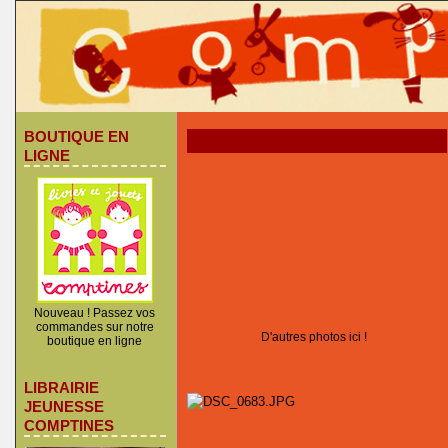
BOUTIQUE EN
LIGNE
Nouveau ! Passez vos
commandes sur notre
D'autres photos ici !
boutique en ligne
LIBRAIRIE
JEUNESSE
COMPTINES