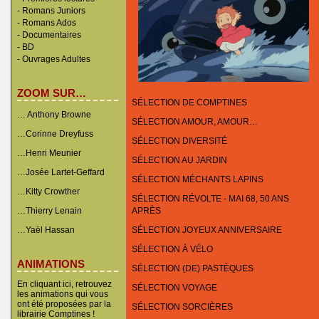
-
Romans Juniors
-
Romans Ados
-
Documentaires
- BD
-
Ouvrages Adultes
ZOOM SUR…
SÉLECTION DE COMPTINES
… Anthony Browne
SÉLECTION AMOUR, AMOUR…
…Corinne Dreyfuss
SÉLECTION DIVERSITÉ
…Henri Meunier
SÉLECTION AU JARDIN
…Josée Lartet-Geffard
SÉLECTION MÉCHANTS LAPINS
…Kitty Crowther
SÉLECTION RÉVOLTE - MAI 68, 50 ANS
…Thierry Lenain
APRÈS
…Yaël Hassan
SÉLECTION JOYEUX ANNIVERSAIRE
SÉLECTION À VÉLO
ANIMATIONS
SÉLECTION (DE) PASTÈQUES
En cliquant ici, retrouvez
SÉLECTION VOYAGE
les animations qui vous
ont été proposées par la
SÉLECTION SORCIÈRES
librairie Comptines !