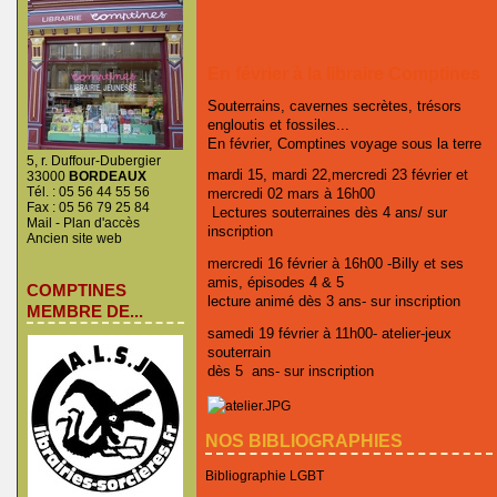
En février à la libraire Comptines
Souterrains, cavernes secrètes, trésors
engloutis et fossiles...
En février, Comptines voyage sous la terre
5, r. Duffour-Dubergier
mardi 15, mardi 22,mercredi 23 février et
33000
BORDEAUX
Tél. : 05 56 44 55 56
mercredi 02 mars à 16h00
Fax : 05 56 79 25 84
Lectures souterraines dès 4 ans/ sur
Mail
-
Plan d'accès
inscription
Ancien site web
mercredi 16 février à 16h00 -Billy et ses
amis, épisodes 4 & 5
COMPTINES
lecture animé dès 3 ans- sur inscription
MEMBRE DE...
samedi 19 février à 11h00- atelier-jeux
souterrain
dès 5 ans- sur inscription
NOS BIBLIOGRAPHIES
Bibliographie LGBT