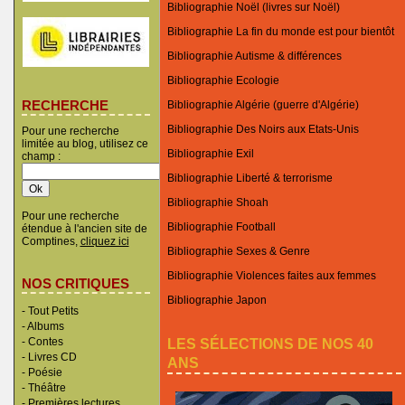
Bibliographie Noël (livres sur Noël)
Bibliographie La fin du monde est pour bientôt
Bibliographie Autisme & différences
Bibliographie Ecologie
RECHERCHE
Bibliographie Algérie (guerre d'Algérie)
Bibliographie Des Noirs aux Etats-Unis
Pour une recherche
limitée au blog, utilisez ce
Bibliographie Exil
champ :
Bibliographie Liberté & terrorisme
Bibliographie Shoah
Pour une recherche
Bibliographie Football
étendue à l'ancien site de
Comptines,
cliquez ici
Bibliographie Sexes & Genre
Bibliographie Violences faites aux femmes
NOS CRITIQUES
Bibliographie Japon
-
Tout Petits
-
Albums
LES SÉLECTIONS DE NOS 40
-
Contes
-
Livres CD
ANS
-
Poésie
-
Théâtre
-
Premières lectures