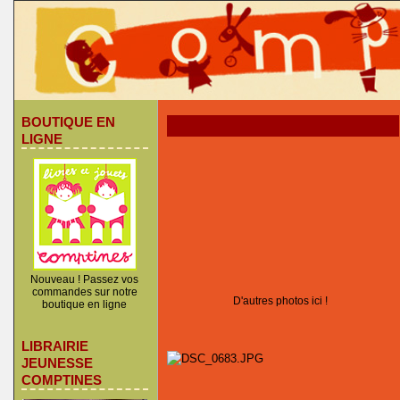
BOUTIQUE EN
LIGNE
Nouveau ! Passez vos
commandes sur notre
D'autres photos ici !
boutique en ligne
LIBRAIRIE
JEUNESSE
COMPTINES