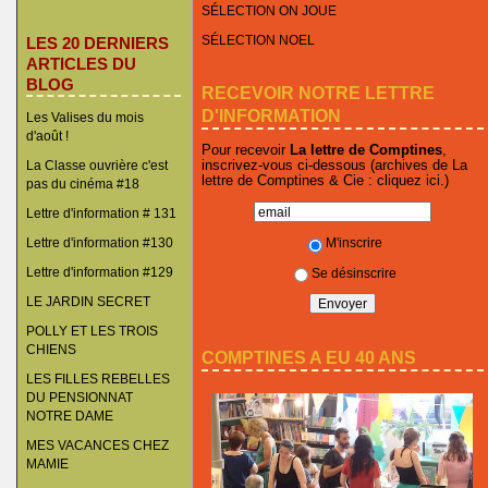
SÉLECTION ON JOUE
SÉLECTION NOEL
LES 20 DERNIERS
ARTICLES DU
BLOG
RECEVOIR NOTRE LETTRE
D'INFORMATION
Les Valises du mois
d'août !
Pour recevoir
La lettre de Comptines
,
inscrivez-vous ci-dessous (archives de La
La Classe ouvrière c'est
lettre de Comptines & Cie :
cliquez ici
.)
pas du cinéma #18
Lettre d'information # 131
M'inscrire
Lettre d'information #130
Lettre d'information #129
Se désinscrire
LE JARDIN SECRET
POLLY ET LES TROIS
CHIENS
COMPTINES A EU 40 ANS
LES FILLES REBELLES
DU PENSIONNAT
NOTRE DAME
MES VACANCES CHEZ
MAMIE