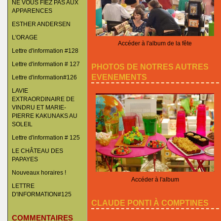
NE VOUS FIEZ PAS AUX
APPARENCES
ESTHER ANDERSEN
L'ORAGE
Accéder à l'album de la fête
Lettre d'information #128
Lettre d'information # 127
PHOTOS DE NOTRES AUTRES
EVENEMENTS
Lettre d'information#126
LAVIE
EXTRAORDINAIRE DE
VINDRU ET MARIE-
PIERRE KAKUNAKS AU
SOLEIL
Lettre d'information # 125
LE CHÂTEAU DES
PAPAYES
Nouveaux horaires !
Accéder à l'album
LETTRE
D'INFORMATION#125
CLAUDE PONTI À COMPTINES
COMMENTAIRES