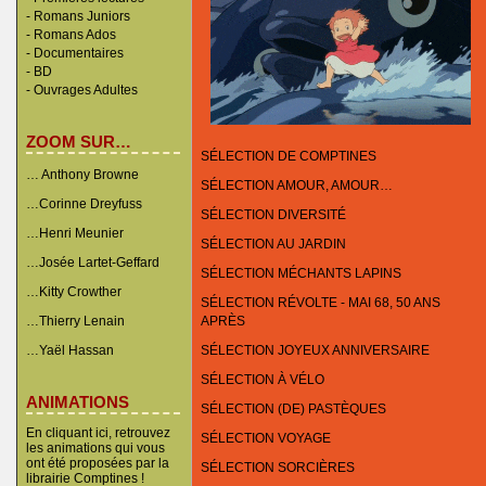
-
Romans Juniors
-
Romans Ados
-
Documentaires
- BD
-
Ouvrages Adultes
ZOOM SUR…
SÉLECTION DE COMPTINES
… Anthony Browne
SÉLECTION AMOUR, AMOUR…
…Corinne Dreyfuss
SÉLECTION DIVERSITÉ
…Henri Meunier
SÉLECTION AU JARDIN
…Josée Lartet-Geffard
SÉLECTION MÉCHANTS LAPINS
…Kitty Crowther
SÉLECTION RÉVOLTE - MAI 68, 50 ANS
…Thierry Lenain
APRÈS
…Yaël Hassan
SÉLECTION JOYEUX ANNIVERSAIRE
SÉLECTION À VÉLO
ANIMATIONS
SÉLECTION (DE) PASTÈQUES
En cliquant ici, retrouvez
SÉLECTION VOYAGE
les animations qui vous
ont été proposées par la
SÉLECTION SORCIÈRES
librairie Comptines !