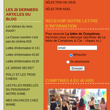
SÉLECTION ON JOUE
SÉLECTION NOEL
LES 20 DERNIERS
ARTICLES DU
BLOG
RECEVOIR NOTRE LETTRE
D'INFORMATION
Les Valises du mois
d'août !
Pour recevoir
La lettre de Comptines
,
inscrivez-vous ci-dessous (archives de La
La Classe ouvrière c'est
lettre de Comptines & Cie :
cliquez ici
.)
pas du cinéma #18
Lettre d'information # 131
M'inscrire
Lettre d'information #130
Lettre d'information #129
Se désinscrire
LE JARDIN SECRET
POLLY ET LES TROIS
CHIENS
COMPTINES A EU 40 ANS
LES FILLES REBELLES
DU PENSIONNAT
NOTRE DAME
MES VACANCES CHEZ
MAMIE