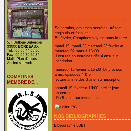
En février à la libraire Comptines
Souterrains, cavernes secrètes, trésors
engloutis et fossiles...
En février, Comptines voyage sous la terre
5, r. Duffour-Dubergier
mardi 15, mardi 22,mercredi 23 février et
33000
BORDEAUX
Tél. : 05 56 44 55 56
mercredi 02 mars à 16h00
Fax : 05 56 79 25 84
Lectures souterraines dès 4 ans/ sur
Mail
-
Plan d'accès
inscription
Ancien site web
mercredi 16 février à 16h00 -Billy et ses
amis, épisodes 4 & 5
COMPTINES
lecture animé dès 3 ans- sur inscription
MEMBRE DE...
samedi 19 février à 11h00- atelier-jeux
souterrain
dès 5 ans- sur inscription
NOS BIBLIOGRAPHIES
Bibliographie LGBT