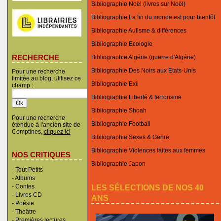
Bibliographie Noël (livres sur Noël)
Bibliographie La fin du monde est pour bientôt
Bibliographie Autisme & différences
Bibliographie Ecologie
RECHERCHE
Bibliographie Algérie (guerre d'Algérie)
Bibliographie Des Noirs aux Etats-Unis
Pour une recherche
limitée au blog, utilisez ce
Bibliographie Exil
champ :
Bibliographie Liberté & terrorisme
Bibliographie Shoah
Pour une recherche
Bibliographie Football
étendue à l'ancien site de
Comptines,
cliquez ici
Bibliographie Sexes & Genre
Bibliographie Violences faites aux femmes
NOS CRITIQUES
Bibliographie Japon
-
Tout Petits
-
Albums
LES SÉLECTIONS DE NOS 40
-
Contes
-
Livres CD
ANS
-
Poésie
-
Théâtre
-
Premières lectures