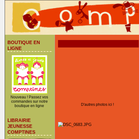
BOUTIQUE EN
LIGNE
Nouveau ! Passez vos
commandes sur notre
D'autres photos ici !
boutique en ligne
LIBRAIRIE
JEUNESSE
COMPTINES