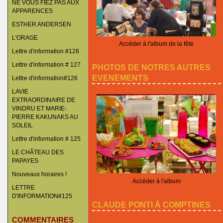
NE VOUS FIEZ PAS AUX
APPARENCES
ESTHER ANDERSEN
L'ORAGE
Accéder à l'album de la fête
Lettre d'information #128
Lettre d'information # 127
PHOTOS DE NOTRES AUTRES
EVENEMENTS
Lettre d'information#126
LAVIE
EXTRAORDINAIRE DE
VINDRU ET MARIE-
PIERRE KAKUNAKS AU
SOLEIL
Lettre d'information # 125
LE CHÂTEAU DES
PAPAYES
Nouveaux horaires !
Accéder à l'album
LETTRE
D'INFORMATION#125
CLAUDE PONTI À COMPTINES
COMMENTAIRES