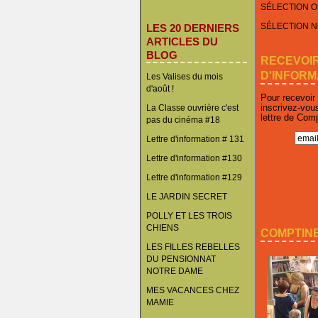
SÉLECTION O
SÉLECTION 
LES 20 DERNIERS
ARTICLES DU
BLOG
RECEVOI
D'INFORM
Les Valises du mois
d'août !
Pour recevoir
inscrivez-vou
La Classe ouvrière c'est
lettre de Com
pas du cinéma #18
Lettre d'information # 131
Lettre d'information #130
Lettre d'information #129
LE JARDIN SECRET
POLLY ET LES TROIS
CHIENS
COMPTINE
LES FILLES REBELLES
DU PENSIONNAT
NOTRE DAME
MES VACANCES CHEZ
MAMIE