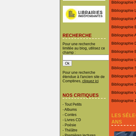
Bibliographie N
Bibliographie 
Bibliographie 
Bibliographie 
RECHERCHE
Bibliographie A
Bibliographie 
Pour une recherche
limitée au blog, utilisez ce
Bibliographie E
champ :
Bibliographie L
Bibliographie
Pour une recherche
Bibliographie 
étendue à l'ancien site de
Comptines,
cliquez ici
Bibliographie
Bibliographie 
NOS CRITIQUES
Bibliographie 
-
Tout Petits
-
Albums
LES SÉLE
-
Contes
-
Livres CD
ANS
-
Poésie
-
Théâtre
-
Premières lectures