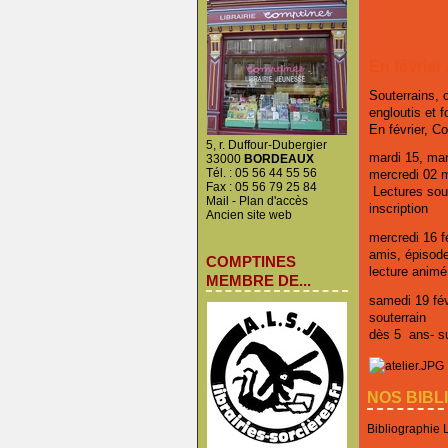
En février
Souterrains, 
engloutis et f
En février, C
5, r. Duffour-Dubergier
mardi 15, mar
33000
BORDEAUX
Tél. : 05 56 44 55 56
mercredi 02 
Fax : 05 56 79 25 84
Lectures sout
Mail
-
Plan d'accès
inscription
Ancien site web
mercredi 16 fé
amis, épisod
COMPTINES
lecture animé
MEMBRE DE...
samedi 19 févr
souterrain
dès 5 ans- su
NOS BIBL
Bibliographie