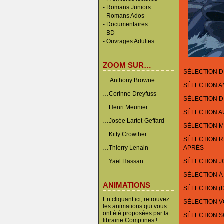
-
Romans Juniors
-
Romans Ados
-
Documentaires
- BD
-
Ouvrages Adultes
ZOOM SUR…
SÉLECTION D
… Anthony Browne
SÉLECTION 
…Corinne Dreyfuss
SÉLECTION D
…Henri Meunier
SÉLECTION A
…Josée Lartet-Geffard
SÉLECTION M
…Kitty Crowther
SÉLECTION RÉ
…Thierry Lenain
APRÈS
…Yaël Hassan
SÉLECTION J
SÉLECTION À
ANIMATIONS
SÉLECTION (
En cliquant ici, retrouvez
SÉLECTION 
les animations qui vous
ont été proposées par la
SÉLECTION 
librairie Comptines !