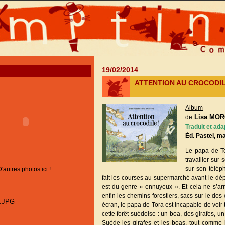
19/02/2014
ATTENTION AU CROCODIL
Album
Lisa MO
de
Traduit et ad
Éd. Pastel, m
Le papa de To
travailler sur
sur son télép
D'autres photos ici !
fait les courses au supermarché avant le dép
est du genre « ennuyeux ». Et cela ne s’ar
enfin les chemins forestiers, sacs sur le do
écran, le papa de Tora est incapable de voir
cette forêt suédoise : un boa, des girafes, un
Suède les girafes et les boas, tout comme 