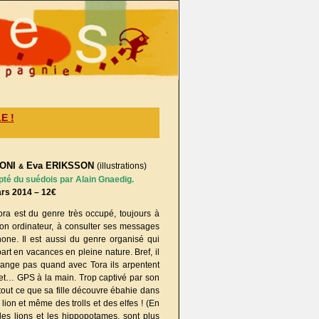
E !
RONI
Eva ERIKSSON
(illustrations)
&
apté du suédois par Alain Gnaedig.
ars 2014 – 12€
ra est du genre très occupé, toujours à
 son ordinateur, à consulter ses messages
hone. Il est aussi du genre organisé qui
art en vacances en pleine nature. Bref, il
range pas quand avec Tora ils arpentent
s et… GPS à la main. Trop captivé par son
 tout ce que sa fille découvre ébahie dans
 lion et même des trolls et des elfes ! (En
les lions et les hippopotames, sont plus