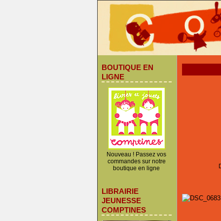
BOUTIQUE EN
LIGNE
Nouveau ! Passez vos
commandes sur notre
boutique en ligne
LIBRAIRIE
JEUNESSE
COMPTINES