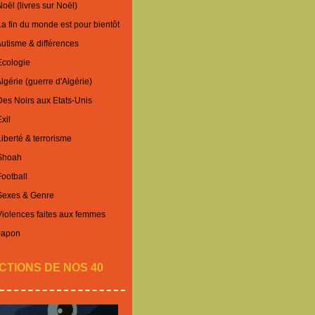
oël (livres sur Noël)
La fin du monde est pour bientôt
Autisme & différences
Ecologie
lgérie (guerre d'Algérie)
Des Noirs aux Etats-Unis
xil
iberté & terrorisme
 Shoah
Football
 Sexes & Genre
Violences faites aux femmes
Japon
CTIONS DE NOS 40