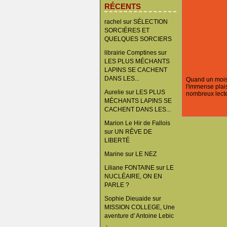
RÉCENTS
rachel
sur
SÉLECTION
SORCIÈRES ET
QUELQUES SORCIERS
librairie Comptines
sur
LES PLUS MÉCHANTS
LAPINS SE CACHENT
DANS LES...
Quand un mois d
l'immense plais
Aurelie
sur
LES PLUS
nombreux lecte
MÉCHANTS LAPINS SE
CACHENT DANS LES...
Marion Le Hir de Fallois
sur
UN RÊVE DE
LIBERTÉ
Marine
sur
LE NEZ
Liliane FONTAINE
sur
LE
NUCLÉAIRE, ON EN
PARLE ?
Sophie Dieuaide
sur
MISSION COLLEGE, Une
aventure d' Antoine Lebic