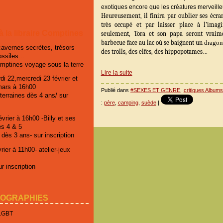
exotiques encore que les créatures merveilleus
Heureusement, il finira par oublier ses écran
très occupé et par laisser place à l’imag
 à la libraire Comptines
seulement, Tora et son papa seront vraim
barbecue face au lac où se baignent un
dragon
cavernes secrètes, trésors
des trolls, des elfes, des hippopotames…
ossiles...
omptines voyage sous la terre
Lire la suite
di 22,mercredi 23 février et
mars à 16h00
Publié dans
#SEXES ET GENRE
,
critiques Albums
erraines dès 4 ans/ sur
:
père
,
camping
,
suède
|
vrier à 16h00 -Billy et ses
es 4 & 5
 dès 3 ans- sur inscription
ier à 11h00- atelier-jeux
r inscription
IOGRAPHIES
 LGBT