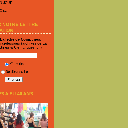
N JOUE
NOEL
R NOTRE LETTRE
ATION
La lettre de Comptines
,
s ci-dessous (archives de La
ptines & Cie :
cliquez ici
.)
M'inscrire
Se désinscrire
S A EU 40 ANS