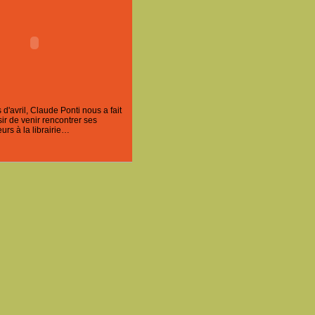
'avril, Claude Ponti nous a fait
ir de venir rencontrer ses
urs à la librairie…