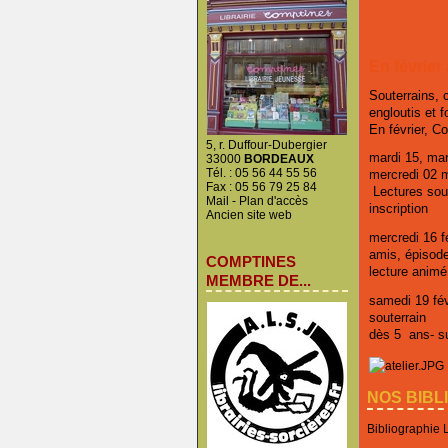
En février
Souterrains, 
engloutis et f
En février, C
5, r. Duffour-Dubergier
mardi 15, mar
33000
BORDEAUX
Tél. : 05 56 44 55 56
mercredi 02 
Fax : 05 56 79 25 84
Lectures sout
Mail
-
Plan d'accès
inscription
Ancien site web
mercredi 16 fé
amis, épisod
COMPTINES
lecture animé
MEMBRE DE...
samedi 19 févr
souterrain
dès 5 ans- su
NOS BIBL
Bibliographie