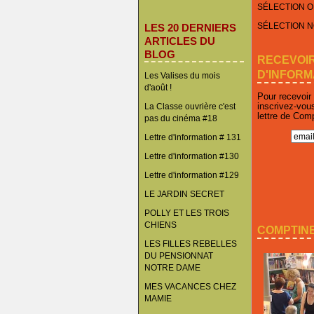
SÉLECTION O
SÉLECTION 
LES 20 DERNIERS
ARTICLES DU
BLOG
RECEVOI
D'INFORM
Les Valises du mois
d'août !
Pour recevoir
inscrivez-vou
La Classe ouvrière c'est
lettre de Com
pas du cinéma #18
Lettre d'information # 131
Lettre d'information #130
Lettre d'information #129
LE JARDIN SECRET
POLLY ET LES TROIS
CHIENS
COMPTINE
LES FILLES REBELLES
DU PENSIONNAT
NOTRE DAME
MES VACANCES CHEZ
MAMIE