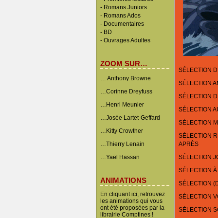
-
Romans Juniors
-
Romans Ados
-
Documentaires
- BD
-
Ouvrages Adultes
ZOOM SUR…
SÉLECTION D
… Anthony Browne
SÉLECTION 
…Corinne Dreyfuss
SÉLECTION D
…Henri Meunier
SÉLECTION A
…Josée Lartet-Geffard
SÉLECTION M
…Kitty Crowther
SÉLECTION RÉ
…Thierry Lenain
APRÈS
…Yaël Hassan
SÉLECTION J
SÉLECTION À
ANIMATIONS
SÉLECTION (
En cliquant ici, retrouvez
SÉLECTION 
les animations qui vous
ont été proposées par la
SÉLECTION 
librairie Comptines !