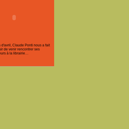
'avril, Claude Ponti nous a fait
ir de venir rencontrer ses
urs à la librairie…