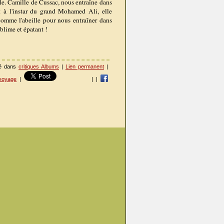
ble. Camille de Cussac, nous entraîne dans
Et à l'instar du grand Mohamed Ali, elle
omme l'abeille pour nous entraîner dans
ublime et épatant !
ié dans
critiques Albums
|
Lien permanent
|
voyage
|
|
|