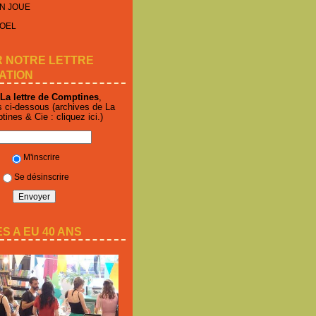
N JOUE
NOEL
R NOTRE LETTRE
ATION
La lettre de Comptines
,
s ci-dessous (archives de La
ptines & Cie :
cliquez ici
.)
M'inscrire
Se désinscrire
S A EU 40 ANS