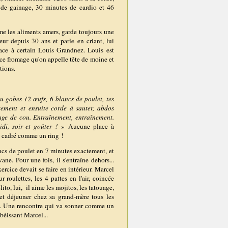
 de gainage, 30 minutes de cardio et 46
ime les aliments amers, garde toujours une
feur depuis 30 ans et parle en criant, lui
ace à certain Louis Grandnez. Louis est
 ce fromage qu'on appelle tête de moine et
tions.
tu gobes 12 œufs, 6 blancs de poulet, tes
tement et ensuite corde à sauter, abdos
uage de cou. Entraînement, entraînement.
di, soir et goûter !
»
A
ucune place à
é, cadré comme un ring !
ncs de poulet en 7 minutes exactement, et
ne. Pour une fois, il s'entraîne dehors...
ercice devait se faire en intérieur. Marcel
roulettes, les 4 pattes en l'air, coincée
to, lui, il aime les mojitos, les tatouage,
 et déjeuner chez sa grand-mère tous les
n.
Une rencontre qui va sonner comme un
béissant Marcel...