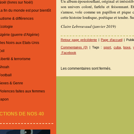
Un album époustouflant, original et irrésisti
oël (livres sur Noël)
son univers coloré, farfelu et foisonnant. 
La fin du monde est pour bientôt
s'amuse, vole comme un papillon et pique c
cette histoire loufoque, poétique et tendre. S
Autisme & différences
Claire Lebreuvaud (janvier 2019)
Ecologie
lgérie (guerre d'Algérie)
Retour page précédente
|
Page d'accueil
| Publ
Des Noirs aux Etats-Unis
Commentaires (0)
| Tags :
sport
,
cuba
,
boxe
,
xil
Facebook
iberté & terrorisme
 Shoah
Les commentaires sont fermés.
Football
 Sexes & Genre
Violences faites aux femmes
Japon
CTIONS DE NOS 40