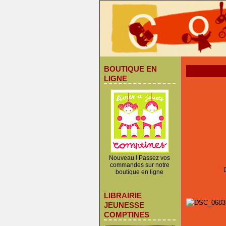
BOUTIQUE EN
LIGNE
Nouveau ! Passez vos
commandes sur notre
boutique en ligne
LIBRAIRIE
JEUNESSE
COMPTINES