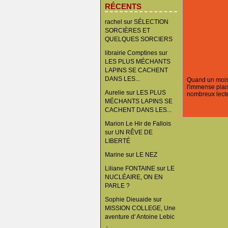
RÉCENTS
rachel
sur
SÉLECTION
SORCIÈRES ET
QUELQUES SORCIERS
librairie Comptines
sur
LES PLUS MÉCHANTS
LAPINS SE CACHENT
DANS LES...
Quand un mois d
l'immense plais
Aurelie
sur
LES PLUS
nombreux lecte
MÉCHANTS LAPINS SE
CACHENT DANS LES...
Marion Le Hir de Fallois
sur
UN RÊVE DE
LIBERTÉ
Marine
sur
LE NEZ
Liliane FONTAINE
sur
LE
NUCLÉAIRE, ON EN
PARLE ?
Sophie Dieuaide
sur
MISSION COLLEGE, Une
aventure d' Antoine Lebic