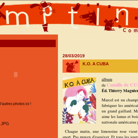
28/03/2019
K.O. A CUBA
album
Camille de C
de
Éd. Thierry Magnier,
Marcel est un champ
D'autres photos ici !
fabriquer les américa
un grand gaillard. Ma
aime les lamas et boire
nationale américaine p
Chaque matin, une limousine rose vient 
sport.
Pas moyen d'esquiver.
Et tous les jou