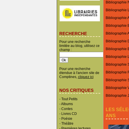
Bibliographie N
Bibliographie 
Bibliographie 
Bibliographie 
RECHERCHE
Bibliographie A
Bibliographie 
Pour une recherche
limitée au blog, utilisez ce
Bibliographie E
champ :
Bibliographie L
Bibliographie
Pour une recherche
Bibliographie 
étendue à l'ancien site de
Comptines,
cliquez ici
Bibliographie
Bibliographie 
NOS CRITIQUES
Bibliographie 
-
Tout Petits
-
Albums
LES SÉLE
-
Contes
-
Livres CD
ANS
-
Poésie
-
Théâtre
-
Premières lectures