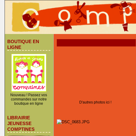
BOUTIQUE EN
LIGNE
Nouveau ! Passez vos
commandes sur notre
D'autres photos ici !
boutique en ligne
LIBRAIRIE
JEUNESSE
COMPTINES