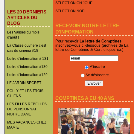
SÉLECTION ON JOUE
SÉLECTION NOEL
LES 20 DERNIERS
ARTICLES DU
BLOG
RECEVOIR NOTRE LETTRE
D'INFORMATION
Les Valises du mois
d'août !
Pour recevoir
La lettre de Comptines
,
inscrivez-vous ci-dessous (archives de La
La Classe ouvrière c'est
lettre de Comptines & Cie :
cliquez ici
.)
pas du cinéma #18
Lettre d'information # 131
M'inscrire
Lettre d'information #130
Lettre d'information #129
Se désinscrire
LE JARDIN SECRET
POLLY ET LES TROIS
CHIENS
COMPTINES A EU 40 ANS
LES FILLES REBELLES
DU PENSIONNAT
NOTRE DAME
MES VACANCES CHEZ
MAMIE