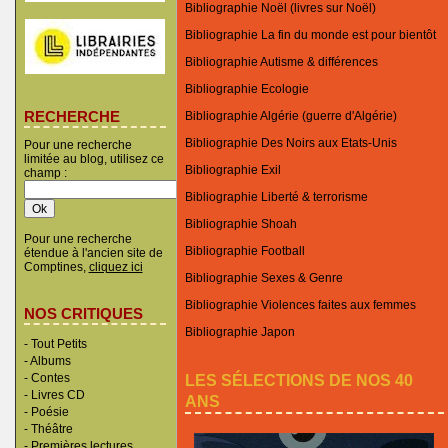
Bibliographie Noël (livres sur Noël)
Bibliographie La fin du monde est pour bientôt
Bibliographie Autisme & différences
Bibliographie Ecologie
RECHERCHE
Bibliographie Algérie (guerre d'Algérie)
Bibliographie Des Noirs aux Etats-Unis
Pour une recherche
limitée au blog, utilisez ce
Bibliographie Exil
champ :
Bibliographie Liberté & terrorisme
Bibliographie Shoah
Pour une recherche
Bibliographie Football
étendue à l'ancien site de
Comptines,
cliquez ici
Bibliographie Sexes & Genre
Bibliographie Violences faites aux femmes
NOS CRITIQUES
Bibliographie Japon
-
Tout Petits
-
Albums
LES SÉLECTIONS DE NOS 40
-
Contes
-
Livres CD
ANS
-
Poésie
-
Théâtre
-
Premières lectures