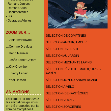
-
Romans Juniors
-
Romans Ados
-
Documentaires
- BD
-
Ouvrages Adultes
ZOOM SUR…
SÉLECTION DE COMPTINES
… Anthony Browne
SÉLECTION AMOUR, AMOUR…
…Corinne Dreyfuss
SÉLECTION DIVERSITÉ
…Henri Meunier
SÉLECTION AU JARDIN
…Josée Lartet-Geffard
SÉLECTION MÉCHANTS LAPINS
…Kitty Crowther
SÉLECTION RÉVOLTE - MAI 68, 50 ANS
…Thierry Lenain
APRÈS
…Yaël Hassan
SÉLECTION JOYEUX ANNIVERSAIRE
SÉLECTION À VÉLO
ANIMATIONS
SÉLECTION (DE) PASTÈQUES
En cliquant ici, retrouvez
SÉLECTION VOYAGE
les animations qui vous
ont été proposées par la
SÉLECTION SORCIÈRES
librairie Comptines !