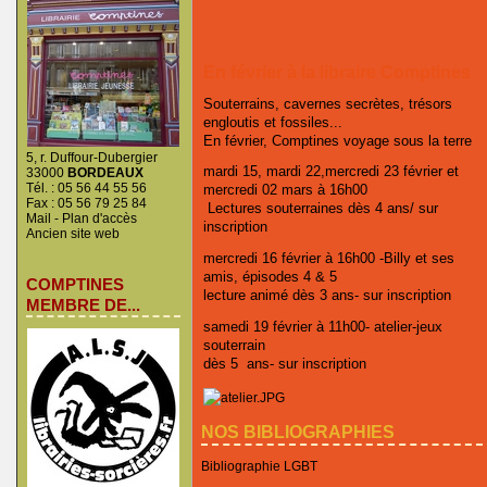
En février à la libraire Comptines
Souterrains, cavernes secrètes, trésors
engloutis et fossiles...
En février, Comptines voyage sous la terre
5, r. Duffour-Dubergier
mardi 15, mardi 22,mercredi 23 février et
33000
BORDEAUX
Tél. : 05 56 44 55 56
mercredi 02 mars à 16h00
Fax : 05 56 79 25 84
Lectures souterraines dès 4 ans/ sur
Mail
-
Plan d'accès
inscription
Ancien site web
mercredi 16 février à 16h00 -Billy et ses
amis, épisodes 4 & 5
COMPTINES
lecture animé dès 3 ans- sur inscription
MEMBRE DE...
samedi 19 février à 11h00- atelier-jeux
souterrain
dès 5 ans- sur inscription
NOS BIBLIOGRAPHIES
Bibliographie LGBT