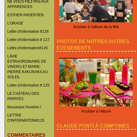
NE VOUS FIEZ PAS AUX
APPARENCES
ESTHER ANDERSEN
L'ORAGE
Accéder à l'album de la fête
Lettre d'information #128
Lettre d'information # 127
PHOTOS DE NOTRES AUTRES
EVENEMENTS
Lettre d'information#126
LAVIE
EXTRAORDINAIRE DE
VINDRU ET MARIE-
PIERRE KAKUNAKS AU
SOLEIL
Lettre d'information # 125
LE CHÂTEAU DES
PAPAYES
Nouveaux horaires !
Accéder à l'album
LETTRE
D'INFORMATION#125
CLAUDE PONTI À COMPTINES
COMMENTAIRES