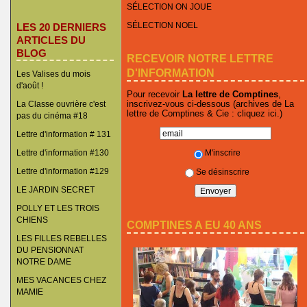
SÉLECTION ON JOUE
SÉLECTION NOEL
LES 20 DERNIERS
ARTICLES DU
BLOG
RECEVOIR NOTRE LETTRE
D'INFORMATION
Les Valises du mois
d'août !
Pour recevoir
La lettre de Comptines
,
inscrivez-vous ci-dessous (archives de La
La Classe ouvrière c'est
lettre de Comptines & Cie :
cliquez ici
.)
pas du cinéma #18
Lettre d'information # 131
M'inscrire
Lettre d'information #130
Lettre d'information #129
Se désinscrire
LE JARDIN SECRET
POLLY ET LES TROIS
CHIENS
COMPTINES A EU 40 ANS
LES FILLES REBELLES
DU PENSIONNAT
NOTRE DAME
MES VACANCES CHEZ
MAMIE