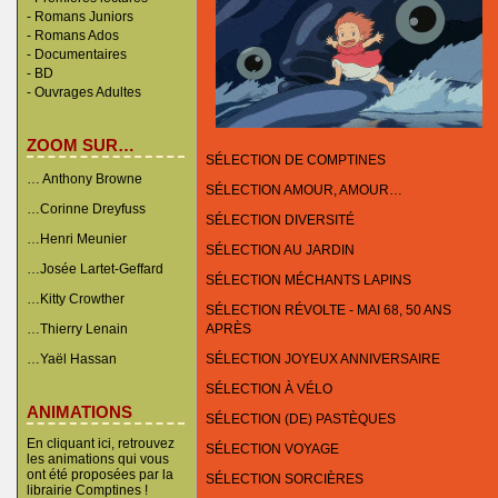
-
Romans Juniors
-
Romans Ados
-
Documentaires
- BD
-
Ouvrages Adultes
ZOOM SUR…
SÉLECTION DE COMPTINES
… Anthony Browne
SÉLECTION AMOUR, AMOUR…
…Corinne Dreyfuss
SÉLECTION DIVERSITÉ
…Henri Meunier
SÉLECTION AU JARDIN
…Josée Lartet-Geffard
SÉLECTION MÉCHANTS LAPINS
…Kitty Crowther
SÉLECTION RÉVOLTE - MAI 68, 50 ANS
…Thierry Lenain
APRÈS
…Yaël Hassan
SÉLECTION JOYEUX ANNIVERSAIRE
SÉLECTION À VÉLO
ANIMATIONS
SÉLECTION (DE) PASTÈQUES
En cliquant ici, retrouvez
SÉLECTION VOYAGE
les animations qui vous
ont été proposées par la
SÉLECTION SORCIÈRES
librairie Comptines !