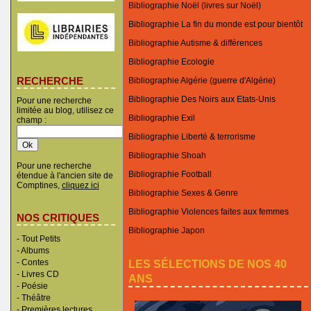
Bibliographie Noël (livres sur Noël)
Bibliographie La fin du monde est pour bientôt
Bibliographie Autisme & différences
Bibliographie Ecologie
RECHERCHE
Bibliographie Algérie (guerre d'Algérie)
Bibliographie Des Noirs aux Etats-Unis
Pour une recherche
limitée au blog, utilisez ce
Bibliographie Exil
champ :
Bibliographie Liberté & terrorisme
Bibliographie Shoah
Pour une recherche
Bibliographie Football
étendue à l'ancien site de
Comptines,
cliquez ici
Bibliographie Sexes & Genre
Bibliographie Violences faites aux femmes
NOS CRITIQUES
Bibliographie Japon
-
Tout Petits
-
Albums
LES SÉLECTIONS DE NOS 40
-
Contes
-
Livres CD
ANS
-
Poésie
-
Théâtre
-
Premières lectures