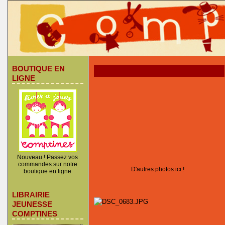
BOUTIQUE EN
LIGNE
Nouveau ! Passez vos
commandes sur notre
D'autres photos ici !
boutique en ligne
LIBRAIRIE
JEUNESSE
COMPTINES