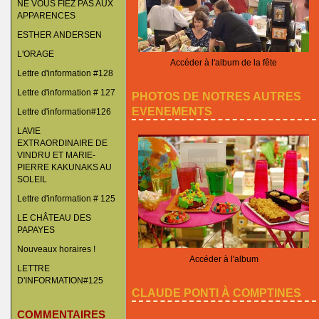
NE VOUS FIEZ PAS AUX
APPARENCES
ESTHER ANDERSEN
L'ORAGE
Accéder à l'album de la fête
Lettre d'information #128
Lettre d'information # 127
PHOTOS DE NOTRES AUTRES
EVENEMENTS
Lettre d'information#126
LAVIE
EXTRAORDINAIRE DE
VINDRU ET MARIE-
PIERRE KAKUNAKS AU
SOLEIL
Lettre d'information # 125
LE CHÂTEAU DES
PAPAYES
Nouveaux horaires !
Accéder à l'album
LETTRE
D'INFORMATION#125
CLAUDE PONTI À COMPTINES
COMMENTAIRES