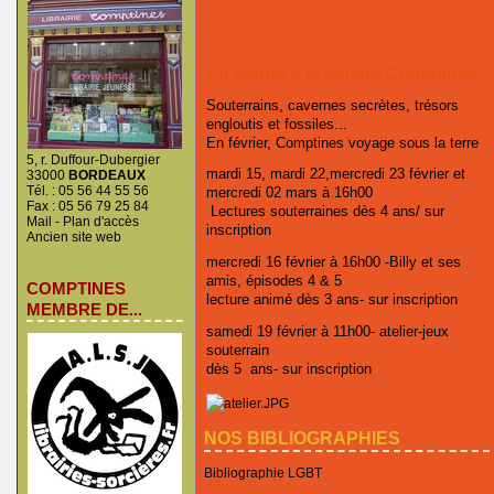
En février à la libraire Comptines
Souterrains, cavernes secrètes, trésors
engloutis et fossiles...
En février, Comptines voyage sous la terre
5, r. Duffour-Dubergier
mardi 15, mardi 22,mercredi 23 février et
33000
BORDEAUX
Tél. : 05 56 44 55 56
mercredi 02 mars à 16h00
Fax : 05 56 79 25 84
Lectures souterraines dès 4 ans/ sur
Mail
-
Plan d'accès
inscription
Ancien site web
mercredi 16 février à 16h00 -Billy et ses
amis, épisodes 4 & 5
COMPTINES
lecture animé dès 3 ans- sur inscription
MEMBRE DE...
samedi 19 février à 11h00- atelier-jeux
souterrain
dès 5 ans- sur inscription
NOS BIBLIOGRAPHIES
Bibliographie LGBT