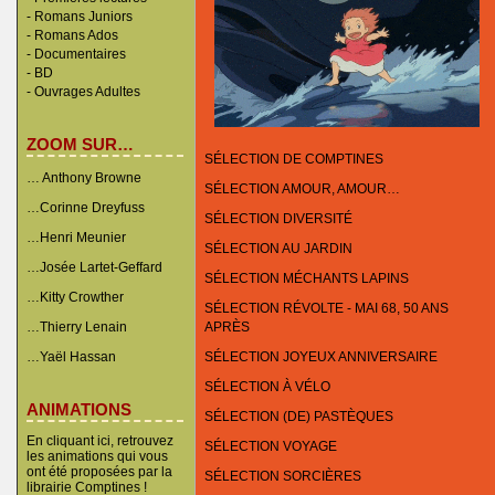
-
Romans Juniors
-
Romans Ados
-
Documentaires
- BD
-
Ouvrages Adultes
ZOOM SUR…
SÉLECTION DE COMPTINES
… Anthony Browne
SÉLECTION AMOUR, AMOUR…
…Corinne Dreyfuss
SÉLECTION DIVERSITÉ
…Henri Meunier
SÉLECTION AU JARDIN
…Josée Lartet-Geffard
SÉLECTION MÉCHANTS LAPINS
…Kitty Crowther
SÉLECTION RÉVOLTE - MAI 68, 50 ANS
…Thierry Lenain
APRÈS
…Yaël Hassan
SÉLECTION JOYEUX ANNIVERSAIRE
SÉLECTION À VÉLO
ANIMATIONS
SÉLECTION (DE) PASTÈQUES
En cliquant ici, retrouvez
SÉLECTION VOYAGE
les animations qui vous
ont été proposées par la
SÉLECTION SORCIÈRES
librairie Comptines !