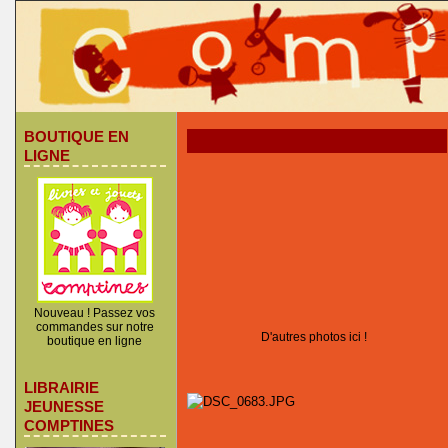
BOUTIQUE EN
LIGNE
Nouveau ! Passez vos
commandes sur notre
D'autres photos ici !
boutique en ligne
LIBRAIRIE
JEUNESSE
COMPTINES