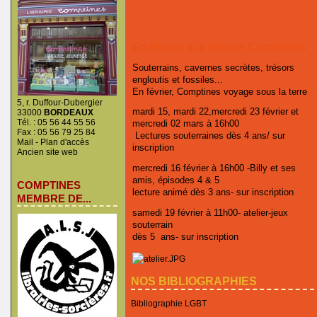
En février à la libraire Comptines
Souterrains, cavernes secrètes, trésors
engloutis et fossiles...
En février, Comptines voyage sous la terre
5, r. Duffour-Dubergier
mardi 15, mardi 22,mercredi 23 février et
33000
BORDEAUX
Tél. : 05 56 44 55 56
mercredi 02 mars à 16h00
Fax : 05 56 79 25 84
Lectures souterraines dès 4 ans/ sur
Mail
-
Plan d'accès
inscription
Ancien site web
mercredi 16 février à 16h00 -Billy et ses
amis, épisodes 4 & 5
COMPTINES
lecture animé dès 3 ans- sur inscription
MEMBRE DE...
samedi 19 février à 11h00- atelier-jeux
souterrain
dès 5 ans- sur inscription
NOS BIBLIOGRAPHIES
Bibliographie LGBT