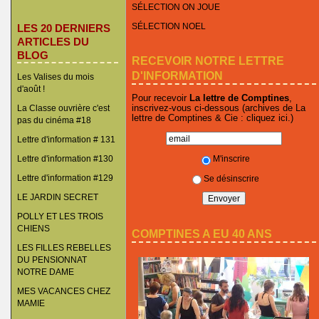
SÉLECTION ON JOUE
SÉLECTION NOEL
LES 20 DERNIERS
ARTICLES DU
BLOG
RECEVOIR NOTRE LETTRE
D'INFORMATION
Les Valises du mois
d'août !
Pour recevoir
La lettre de Comptines
,
inscrivez-vous ci-dessous (archives de La
La Classe ouvrière c'est
lettre de Comptines & Cie :
cliquez ici
.)
pas du cinéma #18
Lettre d'information # 131
M'inscrire
Lettre d'information #130
Lettre d'information #129
Se désinscrire
LE JARDIN SECRET
POLLY ET LES TROIS
CHIENS
COMPTINES A EU 40 ANS
LES FILLES REBELLES
DU PENSIONNAT
NOTRE DAME
MES VACANCES CHEZ
MAMIE