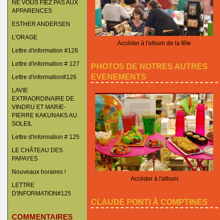
NE VOUS FIEZ PAS AUX
APPARENCES
ESTHER ANDERSEN
L'ORAGE
Accéder à l'album de la fête
Lettre d'information #128
Lettre d'information # 127
PHOTOS DE NOTRES AUTRES
EVENEMENTS
Lettre d'information#126
LAVIE
EXTRAORDINAIRE DE
VINDRU ET MARIE-
PIERRE KAKUNAKS AU
SOLEIL
Lettre d'information # 125
LE CHÂTEAU DES
PAPAYES
Nouveaux horaires !
Accéder à l'album
LETTRE
D'INFORMATION#125
CLAUDE PONTI À COMPTINES
COMMENTAIRES