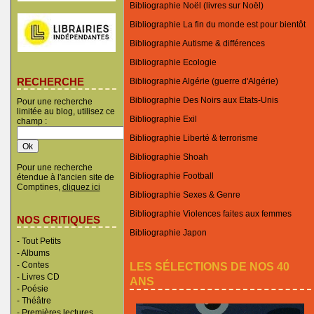
Bibliographie Noël (livres sur Noël)
Bibliographie La fin du monde est pour bientôt
Bibliographie Autisme & différences
Bibliographie Ecologie
RECHERCHE
Bibliographie Algérie (guerre d'Algérie)
Bibliographie Des Noirs aux Etats-Unis
Pour une recherche
limitée au blog, utilisez ce
Bibliographie Exil
champ :
Bibliographie Liberté & terrorisme
Bibliographie Shoah
Pour une recherche
Bibliographie Football
étendue à l'ancien site de
Comptines,
cliquez ici
Bibliographie Sexes & Genre
Bibliographie Violences faites aux femmes
NOS CRITIQUES
Bibliographie Japon
-
Tout Petits
-
Albums
LES SÉLECTIONS DE NOS 40
-
Contes
-
Livres CD
ANS
-
Poésie
-
Théâtre
-
Premières lectures