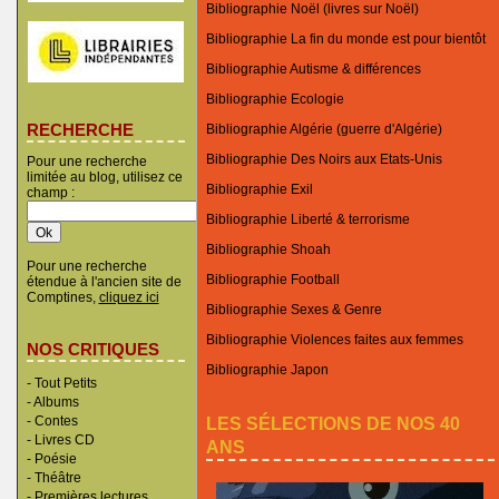
Bibliographie Noël (livres sur Noël)
Bibliographie La fin du monde est pour bientôt
Bibliographie Autisme & différences
Bibliographie Ecologie
RECHERCHE
Bibliographie Algérie (guerre d'Algérie)
Bibliographie Des Noirs aux Etats-Unis
Pour une recherche
limitée au blog, utilisez ce
Bibliographie Exil
champ :
Bibliographie Liberté & terrorisme
Bibliographie Shoah
Pour une recherche
Bibliographie Football
étendue à l'ancien site de
Comptines,
cliquez ici
Bibliographie Sexes & Genre
Bibliographie Violences faites aux femmes
NOS CRITIQUES
Bibliographie Japon
-
Tout Petits
-
Albums
LES SÉLECTIONS DE NOS 40
-
Contes
-
Livres CD
ANS
-
Poésie
-
Théâtre
-
Premières lectures