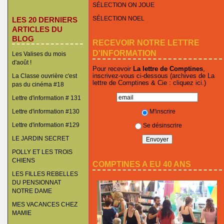
SÉLECTION ON JOUE
SÉLECTION NOEL
LES 20 DERNIERS
ARTICLES DU
BLOG
RECEVOIR NOTRE LETTRE
D'INFORMATION
Les Valises du mois
d'août !
Pour recevoir
La lettre de Comptines
,
inscrivez-vous ci-dessous (archives de La
La Classe ouvrière c'est
lettre de Comptines & Cie :
cliquez ici
.)
pas du cinéma #18
Lettre d'information # 131
M'inscrire
Lettre d'information #130
Lettre d'information #129
Se désinscrire
LE JARDIN SECRET
POLLY ET LES TROIS
CHIENS
COMPTINES A EU 40 ANS
LES FILLES REBELLES
DU PENSIONNAT
NOTRE DAME
MES VACANCES CHEZ
MAMIE