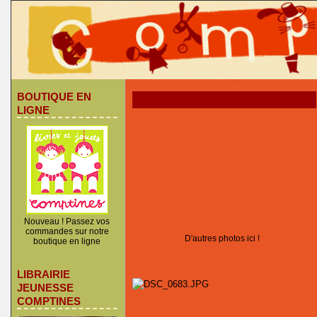
BOUTIQUE EN
LIGNE
Nouveau ! Passez vos
commandes sur notre
D'autres photos ici !
boutique en ligne
LIBRAIRIE
JEUNESSE
COMPTINES