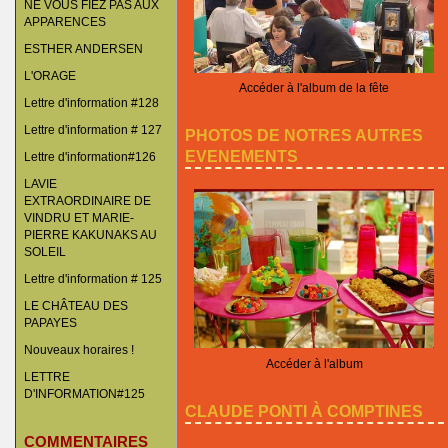
NE VOUS FIEZ PAS AUX
APPARENCES
ESTHER ANDERSEN
L'ORAGE
Accéder à l'album de la fête
Lettre d'information #128
Lettre d'information # 127
PHOTOS DE NOTRES AUTRES
EVENEMENTS
Lettre d'information#126
LAVIE
EXTRAORDINAIRE DE
VINDRU ET MARIE-
PIERRE KAKUNAKS AU
SOLEIL
Lettre d'information # 125
LE CHÂTEAU DES
PAPAYES
Nouveaux horaires !
Accéder à l'album
LETTRE
D'INFORMATION#125
CLAUDE PONTI À COMPTINES
COMMENTAIRES