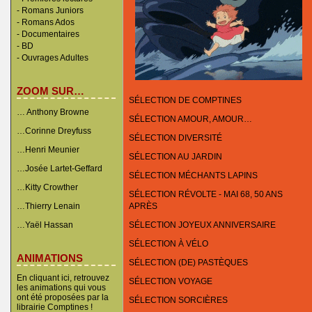
-
Romans Juniors
-
Romans Ados
-
Documentaires
- BD
-
Ouvrages Adultes
ZOOM SUR…
SÉLECTION DE COMPTINES
… Anthony Browne
SÉLECTION AMOUR, AMOUR…
…Corinne Dreyfuss
SÉLECTION DIVERSITÉ
…Henri Meunier
SÉLECTION AU JARDIN
…Josée Lartet-Geffard
SÉLECTION MÉCHANTS LAPINS
…Kitty Crowther
SÉLECTION RÉVOLTE - MAI 68, 50 ANS
…Thierry Lenain
APRÈS
…Yaël Hassan
SÉLECTION JOYEUX ANNIVERSAIRE
SÉLECTION À VÉLO
ANIMATIONS
SÉLECTION (DE) PASTÈQUES
En cliquant ici, retrouvez
SÉLECTION VOYAGE
les animations qui vous
ont été proposées par la
SÉLECTION SORCIÈRES
librairie Comptines !