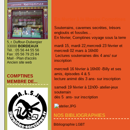
En février à la libraire Comptines
Souterrains, cavernes secrètes, trésors
engloutis et fossiles...
En février, Comptines voyage sous la terre
5, r. Duffour-Dubergier
mardi 15, mardi 22,mercredi 23 février et
33000
BORDEAUX
Tél. : 05 56 44 55 56
mercredi 02 mars à 16h00
Fax : 05 56 79 25 84
Lectures souterraines dès 4 ans/ sur
Mail
-
Plan d'accès
inscription
Ancien site web
mercredi 16 février à 16h00 -Billy et ses
amis, épisodes 4 & 5
COMPTINES
lecture animé dès 3 ans- sur inscription
MEMBRE DE...
samedi 19 février à 11h00- atelier-jeux
souterrain
dès 5 ans- sur inscription
NOS BIBLIOGRAPHIES
Bibliographie LGBT